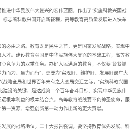
进中华民族伟大复兴的宏伟蓝图，作出了“实施科教兴国战
署，标志着科教兴国开启新征程，高等教育高质量发展进入快车
的必由之路。教育既是民生之首，更是国家发展战略。实现中
靠人才。建设教育强国是中华民族伟大复兴的基础工程，高等教
核心竞争力的双重任务。办好人民满意的教育，不仅要“紧紧抓
力而为、量力而行”，更要为“实现好、维护好、发展好最广大
兴战略全局和世界百年未有之大变局交汇之际，“实施科教兴国
代化建设的关键，是达成第二个百年奋斗目标、实现中华民族伟
长远根本利益的根本结合点。高等教育战线要不负神圣使命，服
才第一资源、增强创新第一动力作出新的更大贡献。
发展的战略地位。二十大报告强调，要坚持教育优先发展、科