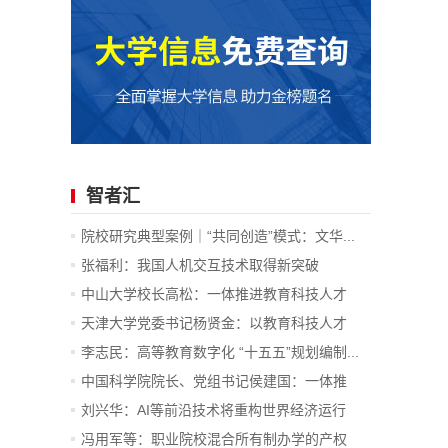
智者汇
院校研究典型案例｜“共同创造”模式：文华...
张福利：我国人机交互技术取得新突破
中山大学校长高松：一体推进教育科技人才
发...
天津大学党委书记杨贤金：以教育科技人才
一...
李志民：高等教育数字化 “十五五”规划编制...
中国科学院院长、党组书记侯建国：一体推
进...
刘兴华：AI等前沿技术将重构世界经济运行
底...
冯用军等：职业院校混合所有制办学的产权