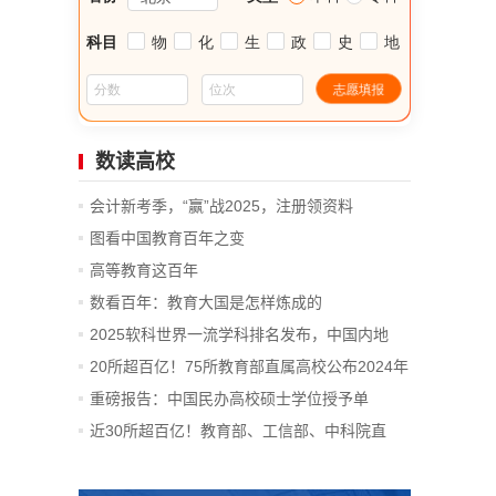
数读高校
会计新考季，“赢”战2025，注册领资料
图看中国教育百年之变
高等教育这百年
数看百年：教育大国是怎样炼成的
2025软科世界一流学科排名发布，中国内地
14...
20所超百亿！75所教育部直属高校公布2024年
决算
重磅报告：中国民办高校硕士学位授予单
位、...
近30所超百亿！教育部、工信部、中科院直
属...