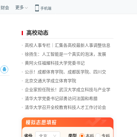
更多
财会
手机端
高校动态
高校人事专栏｜汇集各高校最新人事调整信息
徐扬生：人工智能是一个真实的泡沫，发展
前...
黄阿火任福耀科技大学党委书记
公示！成都体育学院、成都医学院、四川交
通...
北京交通大学成立体育学院
企业家担任院长！武汉大学成立科技与产业学
院
清华大学党委书记邱勇访问法国和希腊
清华大学召开全校教育科技人才工作讨论会
总...