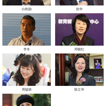
白刚勋
徐华
李冬
邓晓红
周韫轶
陈立华