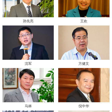
孙先亮
王欢
沈军
方健文
马林
倪中华