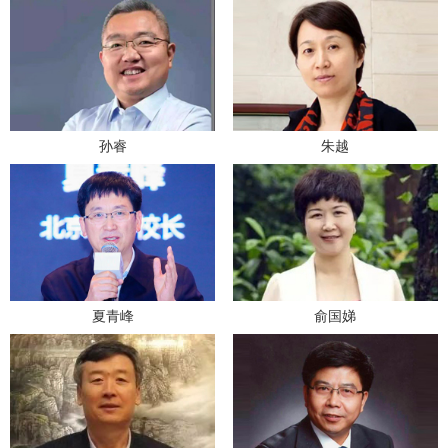
孙睿
朱越
夏青峰
俞国娣