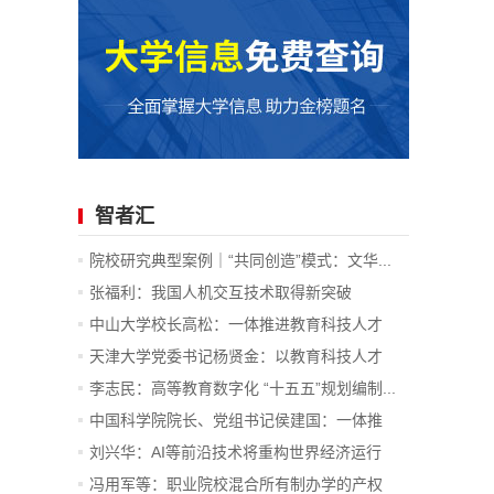
智者汇
院校研究典型案例｜“共同创造”模式：文华...
张福利：我国人机交互技术取得新突破
中山大学校长高松：一体推进教育科技人才
发...
天津大学党委书记杨贤金：以教育科技人才
一...
李志民：高等教育数字化 “十五五”规划编制...
中国科学院院长、党组书记侯建国：一体推
进...
刘兴华：AI等前沿技术将重构世界经济运行
底...
冯用军等：职业院校混合所有制办学的产权