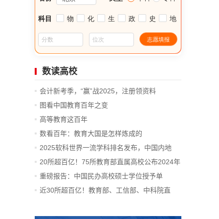
数读高校
会计新考季，“赢”战2025，注册领资料
图看中国教育百年之变
高等教育这百年
数看百年：教育大国是怎样炼成的
2025软科世界一流学科排名发布，中国内地
14...
20所超百亿！75所教育部直属高校公布2024年
决算
重磅报告：中国民办高校硕士学位授予单
位、...
近30所超百亿！教育部、工信部、中科院直
属...