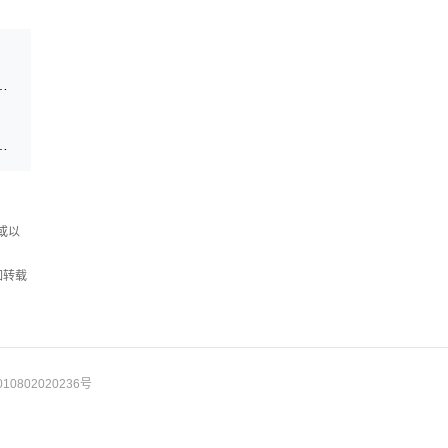
界...
大赛物联网赛项国际总决赛在邵阳成功举办
教育体系 持续提升服务经济社会发展水平
或以
如转载
10802020236号