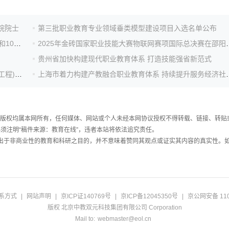
院院士
第三批职业教育专业领域垂类模型建设项目入选名单公布
第九届黄炎培职业教育奖颁奖仪式在京举行，49名校长和100名教师受表彰
2025年金砖国家职业技能
贵州省加快构建现代职业教育体系 打造技能强省新范式
4.6亿元！广东公示2026年教育发展专项(职业教育培优工程)资金安排方案
上海市着力构建产教融合职业
件，版权均属本网所有，任何媒体、网站或个人未经本网协议授权不得转载、链接、转贴
须注明“稿件来源：教育在线”，违者本站将依法追究责任。
载出于非商业性的教育和科研之目的，并不意味着赞同其观点或证实其内容的真实性。
系方式
|
网站声明
|
京ICP证140769号
|
京ICP备12045350号
|
京公网安备 110
版权 北京中教双元科技集团有限公司 Corporation
Mail to:
webmaster@eol.cn