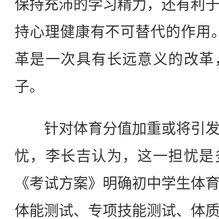
保持充沛的学习精力，还有利
持心理健康有不可替代的作用
革是一次具有长远意义的改革
子。
针对体育分值加重或将引发
忧，李长吉认为，这一担忧是
《考试方案》明确初中学生体
体能测试、专项技能测试、体