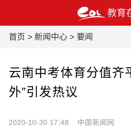
教育
首页
>
新闻中心
>
要闻
云南中考体育分值齐
外”引发热议
2020-10-30 17:48
中国新闻网