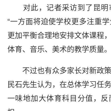
对此，记者采访到了昆明市
“一方面将迫使学校更多注重
更加平衡合理地安排文体课程
体育、音乐、美术的教学质量。
不过也有众多家长对新政策
民石先生认为，在总体学习任
一味地加大体育科目分值，反