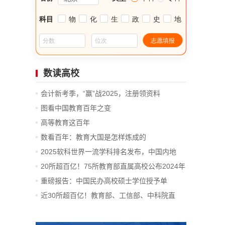
数读高校
会计新考季，“赢”战2025，注册领资料
图看中国教育百年之变
高等教育这百年
数看百年：教育大国是怎样炼成的
2025软科世界一流学科排名发布，中国内地
14...
20所超百亿！75所教育部直属高校公布2024年
决算
重磅报告：中国民办高校硕士学位授予单
位、...
近30所超百亿！教育部、工信部、中科院直
属...