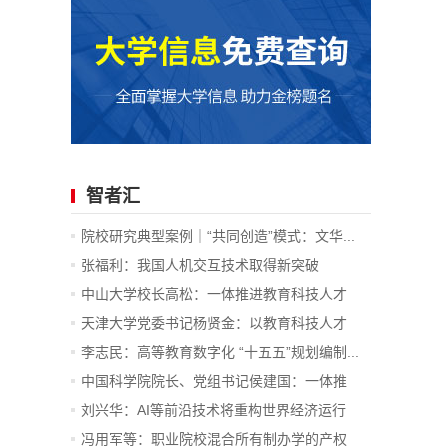
智者汇
院校研究典型案例｜“共同创造”模式：文华...
张福利：我国人机交互技术取得新突破
中山大学校长高松：一体推进教育科技人才
发...
天津大学党委书记杨贤金：以教育科技人才
一...
李志民：高等教育数字化 “十五五”规划编制...
中国科学院院长、党组书记侯建国：一体推
进...
刘兴华：AI等前沿技术将重构世界经济运行
底...
冯用军等：职业院校混合所有制办学的产权