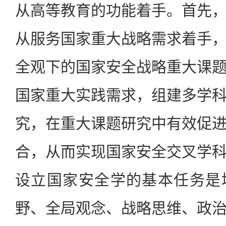
从高等教育的功能着手。首先
从服务国家重大战略需求着手
全观下的国家安全战略重大课
国家重大实践需求，组建多学
究，在重大课题研究中有效促
合，从而实现国家安全交叉学
设立国家安全学的基本任务是
野、全局观念、战略思维、政