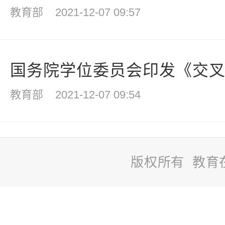
教育部
2021-12-07 09:57
国务院学位委员会印发《交叉学
教育部
2021-12-07 09:54
版权所有 教育
站
长
统