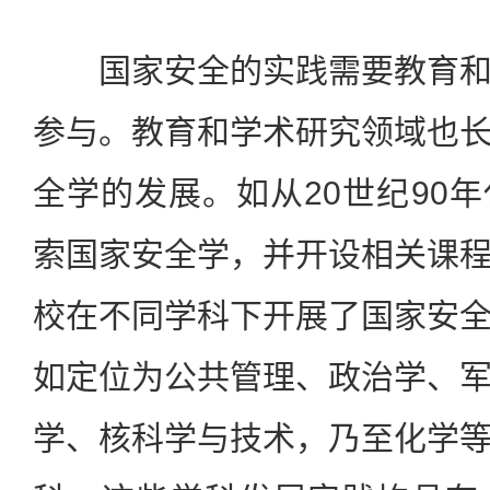
国家安全的实践需要教育和
参与。教育和学术研究领域也
全学的发展。如从20世纪90
索国家安全学，并开设相关课
校在不同学科下开展了国家安
如定位为公共管理、政治学、
学、核科学与技术，乃至化学