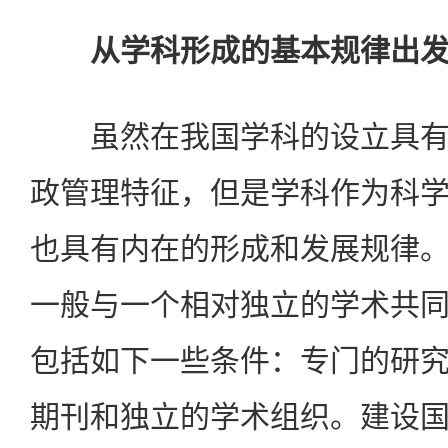
从学科形成的基本规律出
虽然在我国学科的设立具有
政管理特征，但是学科作为科
也具有内在的形成和发展规律
一般与一个相对独立的学术共
包括如下一些条件：专门的研
期刊和独立的学术组织。建设