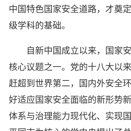
中国特色国家安全道路，才奠
级学科的基础。
自新中国成立以来，国家安
核心议题之一。党的十八大以
赶超到世界第二，国内外安全
好适应国家安全面临的新形势
体系与治理能力现代化、实现