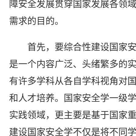
障安全发展贯穿国家发展各领
需求的目的。
首先，要综合性建设国家安
是一个内容广泛、头绪繁多的
有许多学科从各自学科视角对
和人才培养。国家安全学一级
实践领域，更主要是基于国家
建设国家安全学不仅是将不同