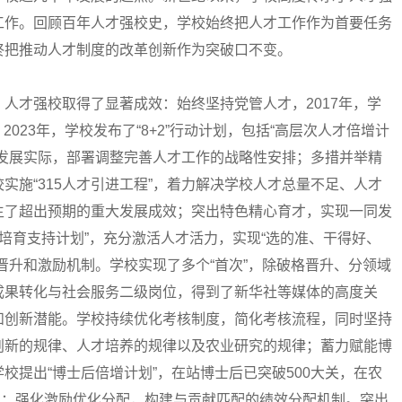
工作。回顾百年人才强校史，学校始终把人才工作作为首要任务
终把推动人才制度的改革创新作为突破口不变。
才强校取得了显著成效：始终坚持党管人才，2017年，学
。2023年，学校发布了“8+2”行动计划，包括“高层次人才倍增计
校发展实际，部署调整完善人才工作的战略性安排；多措并举精
实施“315人才引进工程”，着力解决学校人才总量不足、人才
生了超出预期的重大发展成效；突出特色精心育才，实现一同发
展培育支持计划”，充分激活人才活力，实现“选的准、干得好、
晋升和激励机制。学校实现了多个“首次”，除破格晋升、分领域
成果转化与社会服务二级岗位，得到了新华社等媒体的高度关
和创新潜能。学校持续优化考核制度，简化考核流程，同时坚持
创新的规律、人才培养的规律以及农业研究的规律；蓄力赋能博
校提出“博士后倍增计划”，在站博士后已突破500大关，在农
首位；强化激励优化分配，构建与贡献匹配的绩效分配机制。突出