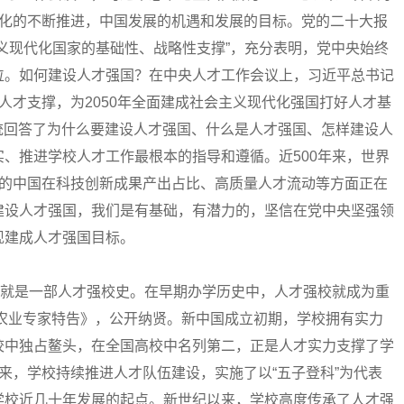
代化的不断推进，中国发展的机遇和发展的目标。党的二十大报
义现代化国家的基础性、战略性支撑”，充分表明，党中央始终
位。如何建设人才强国？在中央人才工作会议上，习近平总书记
供人才支撑，为2050年全面建成社会主义现代化强国打好人才基
系统回答了为什么要建设人才强国、什么是人才强国、怎样建设人
、推进学校人才工作最根本的指导和遵循。近500年来，世界
今的中国在科技创新成果产出占比、高质量人才流动等方面正在
建设人才强国，我们是有基础，有潜力的，坚信在党中央坚强领
现建成人才强国目标。
就是一部人才强校史。在早期办学历史中，人才强校就成为重
聘农业专家特告》，公开纳贤。新中国成立初期，学校拥有实力
校中独占鳌头，在全国高校中名列第二，正是人才实力支撑了学
来，学校持续推进人才队伍建设，实施了以“五子登科”为代表
学校近几十年发展的起点。新世纪以来，学校高度传承了人才强