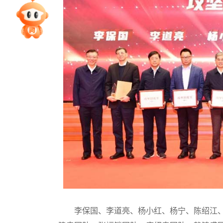
专家指导课
院校排行
高考作文
高考估分
高考真题
李保国、李道亮、杨小红、杨宁、陈绍江、樊