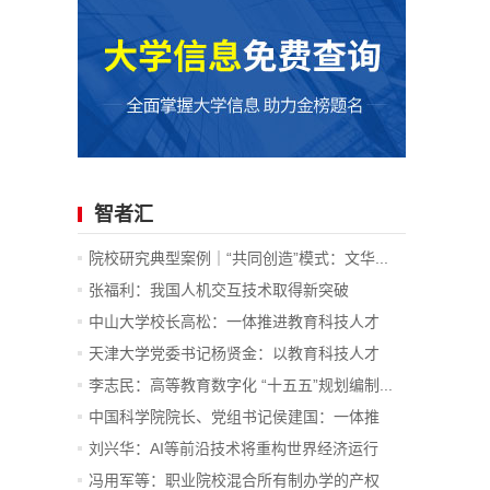
智者汇
院校研究典型案例｜“共同创造”模式：文华...
张福利：我国人机交互技术取得新突破
中山大学校长高松：一体推进教育科技人才
发...
天津大学党委书记杨贤金：以教育科技人才
一...
李志民：高等教育数字化 “十五五”规划编制...
中国科学院院长、党组书记侯建国：一体推
进...
刘兴华：AI等前沿技术将重构世界经济运行
底...
冯用军等：职业院校混合所有制办学的产权