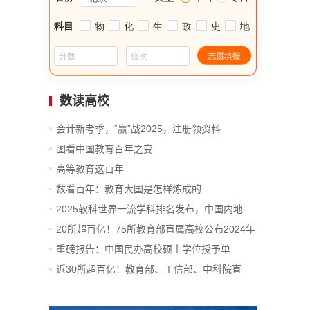
数读高校
会计新考季，“赢”战2025，注册领资料
图看中国教育百年之变
高等教育这百年
数看百年：教育大国是怎样炼成的
2025软科世界一流学科排名发布，中国内地
14...
20所超百亿！75所教育部直属高校公布2024年
决算
重磅报告：中国民办高校硕士学位授予单
位、...
近30所超百亿！教育部、工信部、中科院直
属...