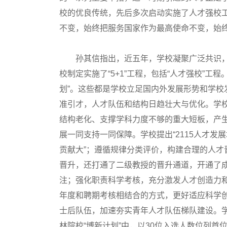
校的优良传统，先后多次启动实施了人才强校
不变，始终把服务国家作为最高使命不变，始
孙其信指出，近五年，学校凝聚广泛共识，人
校制定实施了“5+1”工程，包括“人才强校”工程
划”。这些都是学校立足国内外发展形势和学
准引才，人才队伍和结构日趋壮大与优化。学校
结构老化、支撑学科力度不够的重大短板，产
展一同支持一同保障。学校提出“2115人才发
贡献大”；遵循规律分类评价，构建合理的人才
晋升，还打通了二级教授的晋升通道，开通了
注；强化职责科学考核，充分激发人才创造力
年度和聘期考核相结合的方式，更好适应科学
士后队伍，加速夯实青年人才队伍梯队建设。学
林院校“博新计划”中，以30位入选人数位列