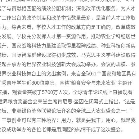
建了与贡献相匹配的绩效分配机制；深化改革优化服务，为人才
才工作出台的改革制度和改革举措数量最多，是当前人才工作取
动力。综合来看，学校人才工作的改革方向是正确的，改革成效
业发展。学校充分发挥人才第一资源作用，推动农业学科稳居世
提升、国家战略科技力量建设取得里程碑成绩、种业科技创新实
成绩、国际智库群建设取得初步成效，马克思主义学科建设取得
发起并承办的世界农业科技创新大会成功举办，会议的规模、参
界农业科技舞台上的突出案例，来自全球61个国家和地区具有
秀青年学生近800位嘉宾，围绕“粮食安全与未来农业”主题开
直播，观看量突破了5700万人次，全球青年论坛线上直播观看
世界粮食奖基金会荣誉主席肯尼思·奎因在闭幕式上指出，“这是
论坛、非洲绿色革命联盟论坛齐名的全球三大农业盛会之一！”
。干事创业可以有三种境界：用力，就是要我干；用心，就是我
会议成功举办的各位老师是用满腔的热情干成了这次盛会。