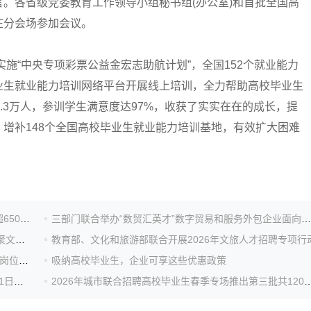
。各省级党委教育工作领导小组秘书组(办公室)和首批全国高
在分会场参加会议。
施“中央专项彩票公益金宏志助航计划”，全国152个就业能力
业生就业能力培训网络平台开展线上培训，全力帮助高校毕业生
.3万人，参训学生满意度达97%，收获了实实在在的成长，提
增补148个全国高校毕业生就业能力培训基地，有效扩大困难
教育部部署高校毕业生就业“百日冲刺”，累计提供岗位超650万个
三部门联合举办“数贸汇英才”数字贸易和服务外包企业面向高校毕业生招聘系列活动
教育部办公厅 文化和旅游部办公厅关于开展2026年“才聚文旅 职引未来”人才招聘专项行动的通知
教育部、文化和旅游部联合开展2026年文旅人才招聘专项行
事关2026届高校毕业生就业！九部门部署做好科研助理岗位开发工作
吸纳高校毕业生，企业可享这些优惠政策
“全国城市联合招聘˙职在哈尔滨”直播带岗活动将于5月21日开播
2026年城市联合招聘高校毕业生春季专场推出第三