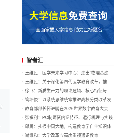
智者汇
王维民｜医学未来学习中心：走出“物理基建...
王维民：关于深化第四代医学教育改革，推
进...
徐飞：新质生产力的理论逻辑、核心特征与
战...
管培俊：以系统思维统筹推进高校分类改革发
动
展
教育部部长怀进鹏在2026世界数字教育大会
上...
张福利：PC制师资内涵特征、运行机理与实践
批共120场服务活动
价值
邱勇：扎根中国大地，构建教育学自主知识体
系
谢维和：大学改革应高度重视通识教育