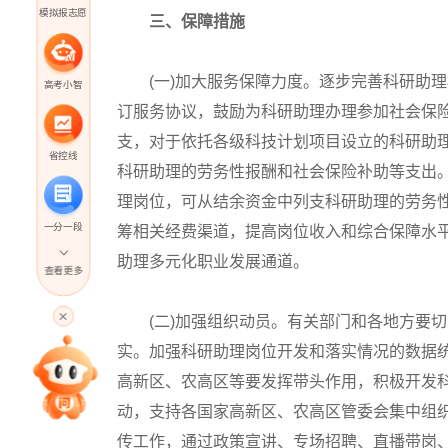
模拟报志愿
三、保障措施
(一)加大服务保障力度。逐步完善科研助理
高考小智
订服务协议，鼓励为科研助理办理参加社会保
支，对于依托各级科技计划项目设立的科研助理
省控线
科研助理的劳务性报酬和社会保险补助等支出
理岗位，可从结余资金中列支科研助理的劳务
一分一段
筹相关经费渠道，提高岗位收入和综合保障水
助理多元化职业发展通道。
查看更多
高考直播
(二)加强组织动员。有关部门和各地方要切
实。加强科研助理岗位开发和落实情况的数据
专家指导课
高新区、农高区等要发挥带头作用，积极开发
动，支持各国家高新区、农高区管委会集中组
传工作，通过政策宣讲、专场招聘、直播带岗
院校排行