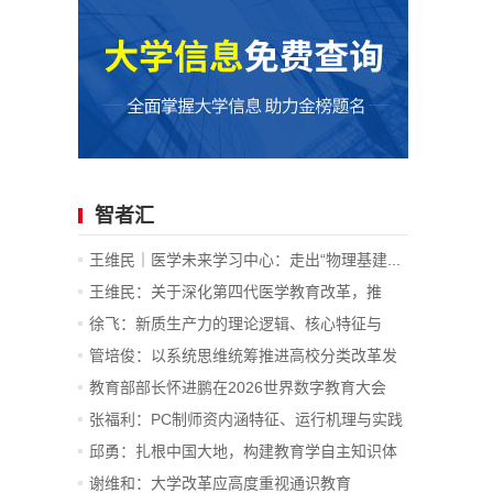
智者汇
王维民｜医学未来学习中心：走出“物理基建...
王维民：关于深化第四代医学教育改革，推
进...
徐飞：新质生产力的理论逻辑、核心特征与
战...
管培俊：以系统思维统筹推进高校分类改革发
展
教育部部长怀进鹏在2026世界数字教育大会
上...
张福利：PC制师资内涵特征、运行机理与实践
价值
邱勇：扎根中国大地，构建教育学自主知识体
系
谢维和：大学改革应高度重视通识教育