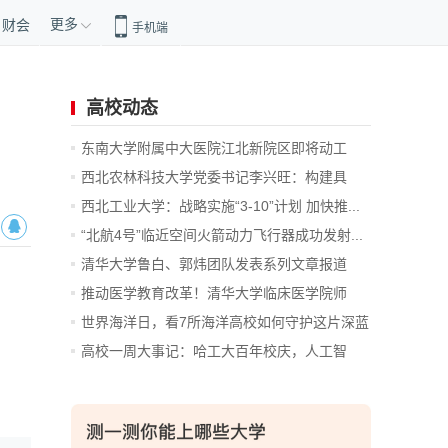
更多
财会
手机端
高校动态
东南大学附属中大医院江北新院区即将动工
西北农林科技大学党委书记李兴旺：构建具
有...
西北工业大学：战略实施“3-10”计划 加快推...
“北航4号”临近空间火箭动力飞行器成功发射...
清华大学鲁白、郭炜团队发表系列文章报道
原...
推动医学教育改革！清华大学临床医学院师
资...
世界海洋日，看7所海洋高校如何守护这片深蓝
高校一周大事记：哈工大百年校庆，人工智
能...