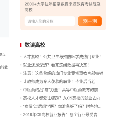
数读高校
或以
人才紧缺！公共卫生与预防医学成热门专业！
就业还是深造？看完这组数据再决定！
如转载
注意！这些曾经的热门专业竟惨遭教育部撤销
让教师成为令人羡慕的职业！毕业后当老
师，...
中医药的战“疫”力量！高等中医药教育的前...
高校人才都爱往哪跑？从C9高校的就业去向
看...
“疫情”过后想学医？你准备好了吗？附各地...
2019年C9高校就业报告：哪个行业最受青
睐？...