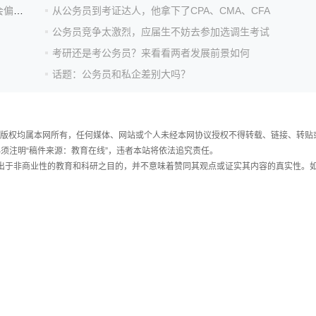
能考公务员、博士！发展职教的“山东方案”能否纠正社会偏见？
从公务员到考证达人，他拿下了CPA、CMA、CFA
公务员竞争太激烈，应届生不妨去参加选调生考试
考研还是考公务员？来看看两者发展前景如何
话题：公务员和私企差别大吗？
件，版权均属本网所有，任何媒体、网站或个人未经本网协议授权不得转载、链接、转贴
须注明“稿件来源：教育在线”，违者本站将依法追究责任。
载出于非商业性的教育和科研之目的，并不意味着赞同其观点或证实其内容的真实性。