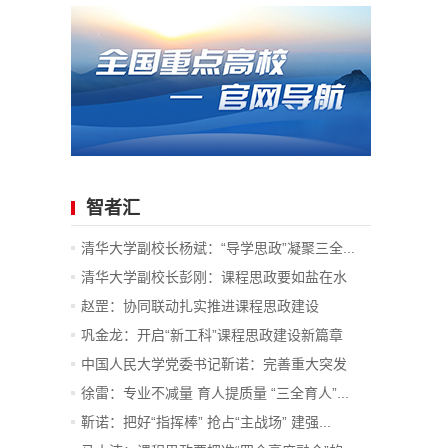
智者汇
清华大学副校长杨斌：“导学思政”凝聚三全...
清华大学副校长彭刚：课程思政要如盐在水
赵罡：协同联动扎实推进课程思政建设
巩金龙：开启“新工科”课程思政建设新篇章
中国人民大学党委书记靳诺：完善重大突发
事...
徐雷：专业不减量 育人提质量 “三全育人”...
靳诺：把好“指挥棒” 抢占“主战场” 建强...