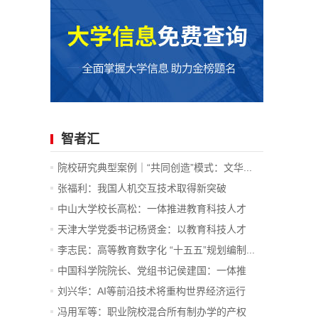
智者汇
院校研究典型案例｜“共同创造”模式：文华...
张福利：我国人机交互技术取得新突破
中山大学校长高松：一体推进教育科技人才
发...
天津大学党委书记杨贤金：以教育科技人才
一...
李志民：高等教育数字化 “十五五”规划编制...
中国科学院院长、党组书记侯建国：一体推
进...
刘兴华：AI等前沿技术将重构世界经济运行
底...
冯用军等：职业院校混合所有制办学的产权