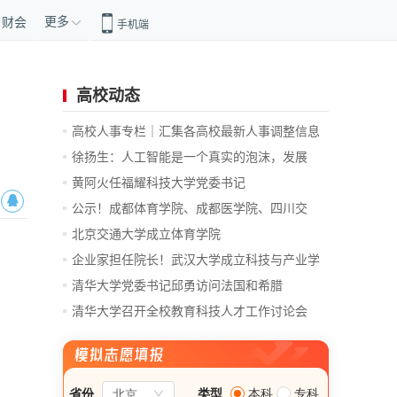
更多
财会
手机端
高校动态
高校人事专栏｜汇集各高校最新人事调整信息
徐扬生：人工智能是一个真实的泡沫，发展
前...
黄阿火任福耀科技大学党委书记
公示！成都体育学院、成都医学院、四川交
通...
北京交通大学成立体育学院
企业家担任院长！武汉大学成立科技与产业学
院
清华大学党委书记邱勇访问法国和希腊
清华大学召开全校教育科技人才工作讨论会
总...