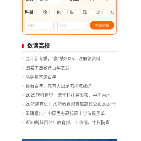
数读高校
会计新考季，“赢”战2025，注册领资料
图看中国教育百年之变
高等教育这百年
数看百年：教育大国是怎样炼成的
2025软科世界一流学科排名发布，中国内地
14...
20所超百亿！75所教育部直属高校公布2024年
决算
重磅报告：中国民办高校硕士学位授予单
位、...
近30所超百亿！教育部、工信部、中科院直
属...