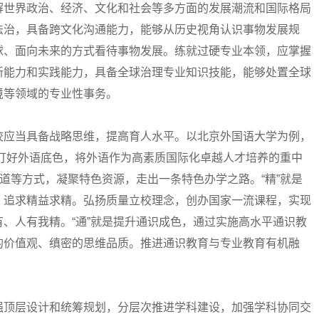
解世界政治、经济、文化和社会等多方面的发展潮流和国际格局
法治，具备跨文化沟通能力，能够从历史视角认识事物发展规
球、面向未来的方式看待事物发展。练就过硬专业本领，应掌握
新能力和实践能力，具备全球治理专业知识技能，能够处置全球
境等领域的专业性事务。
应当具备战略思维，提高育人水平。以北京外国语大学为例，
就是打好外语底色，将外语作为高素质国际化卓越人才培养的重中
渠道等方式，凝聚特色资源，走出一条特色办学之路。“精”就是
，追求精益求精。弘扬质量立校理念，创办国家一流课程，实现
、人有我精。“通”就是提升通识成色，通过实施高水平通识教
的价值观、缜密的思维品质。推进通识教育与专业教育有机融
顶层设计和统筹规划，分层次推进学科建设，加强学科协同交