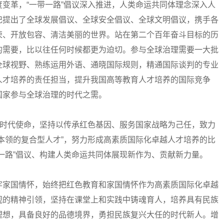
革，“一带一路”倡议深入推进，人类命运共同体理念深入人
记提出了全球发展倡议、全球安全倡议、全球文明倡议，携手各
荣、开放包容、清洁美丽的世界。站在第二个百年奋斗目标的历
的需要，比以往任何时候都更为迫切。参与全球治理需要一大批
全球视野、熟练运用外语、通晓国际规则，精通国际谈判的专业
人才培养的责任担当，提升我国高等教育人才培养的国际竞争
国家参与全球治理的时代之需。
时代使命，坚持以传承红色基因、服务国家战略为己任，致力
本领的复合型人才”，努力形成高素质国际化卓越人才培养的比
一路”倡议、构建人类命运共同体展现新作为、贡献新力量。
家国情怀，始终把红色教育和家国情怀作为高素质国际化卓越
观的精神引领，坚持在课堂上和实践中铸魂育人，培养具有民族
理想，具备良好的品德境界，勇担民族复兴大任的时代新人。增