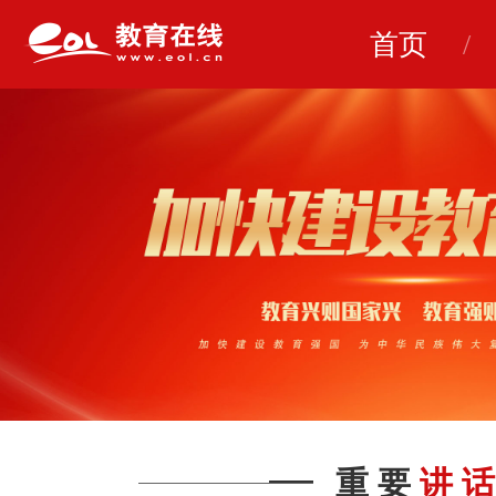
首页
重 要
讲 话