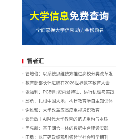
智者汇
管培俊：以系统思维统筹推进高校分类改革发
展
教育部部长怀进鹏在2026世界数字教育大会
上...
张福利：PC制师资内涵特征、运行机理与实践
价值
邱勇：扎根中国大地，构建教育学自主知识体
系
谢维和：大学改革应高度重视通识教育
谈哲敏｜AI时代大学教育的范式重构与本质
坚...
孟先新：基于湖仓一体的数据中台建设实践
—...
田勇：以正确政绩观引领哲学社会科学期刊