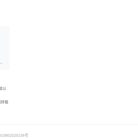
心）关于2026年申报职称人员及材料的公示
或以
如转载
10802020236号