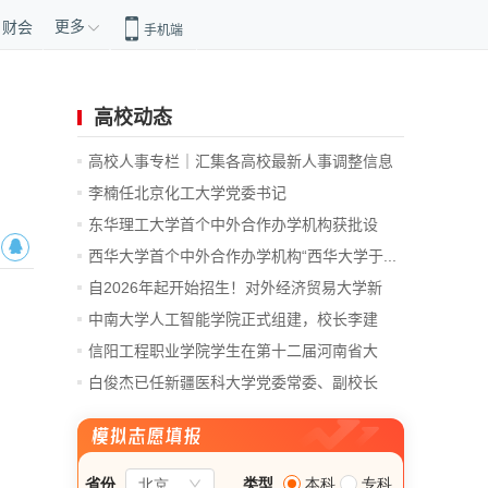
更多
财会
手机端
高校动态
高校人事专栏｜汇集各高校最新人事调整信息
李楠任北京化工大学党委书记
东华理工大学首个中外合作办学机构获批设
立！
西华大学首个中外合作办学机构“西华大学于...
自2026年起开始招生！对外经济贸易大学新
增...
中南大学人工智能学院正式组建，校长李建
成...
信阳工程职业学院学生在第十二届河南省大
学...
白俊杰已任新疆医科大学党委常委、副校长