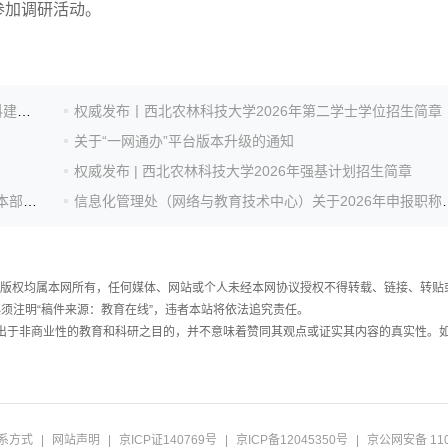
参加调研活动。
西北农林科技大学工程学跻身ESI全球前千分之一，学科建设再攀新高
权威发布丨西北农林科技大学2026年第二学士学位招生简章
关于“一网通办”平台版本升级的通知
权威发布 | 西北农林科技大学2026年强基计划招生简章
西北农林科技大学海南研究院完成网络升级，实现与校本部校园网全域直通
信息化管理处（网络与教育技术中
件，版权均属本网所有，任何媒体、网站或个人未经本网协议授权不得转载、链接、转贴
须注明“稿件来源：教育在线”，违者本站将依法追究责任。
载出于非商业性的教育和科研之目的，并不意味着赞同其观点或证实其内容的真实性。
系方式
|
网站声明
|
京ICP证140769号
|
京ICP备12045350号
|
京公网安备 110