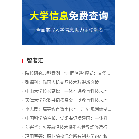
智者汇
院校研究典型案例｜“共同创造”模式：文华...
张福利：我国人机交互技术取得新突破
中山大学校长高松：一体推进教育科技人才
发...
天津大学党委书记杨贤金：以教育科技人才
一...
李志民：高等教育数字化 “十五五”规划编制...
中国科学院院长、党组书记侯建国：一体推
进...
刘兴华：AI等前沿技术将重构世界经济运行
底...
冯用军等：职业院校混合所有制办学的产权