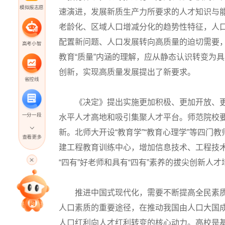
模拟报志愿
速演进，发展新质生产力所要求的人才知识与
老龄化、区域人口增减分化的趋势性特征，人
配置新问题、人口发展转向高质量的迫切需要，
高考小智
教育“质量”内涵的理解，应从静态认识转变为
创新，实现高质量发展提出了新要求。
省控线
《决定》提出实施更加积极、更加开放、更
一分一段
水平人才高地和吸引集聚人才平台。师范院校
新。北师大开设“教育学”“教育心理学”等四门
查看更多
建工程教育训练中心，增加信息技术、工程技
高考直播
“四有”好老师和具有“四有”素养的拔尖创新人
专家指导课
推进中国式现代化，需要不断提高全民素质
人口素质的重要途径，在推动我国由人口大国
人口红利向人才红利转变的核心动力。高校是
院校排行