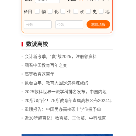
数读高校
会计新考季，“赢”战2025，注册领资料
图看中国教育百年之变
高等教育这百年
数看百年：教育大国是怎样炼成的
2025软科世界一流学科排名发布，中国内地
14...
20所超百亿！75所教育部直属高校公布2024年
决算
重磅报告：中国民办高校硕士学位授予单
位、...
近30所超百亿！教育部、工信部、中科院直
属...