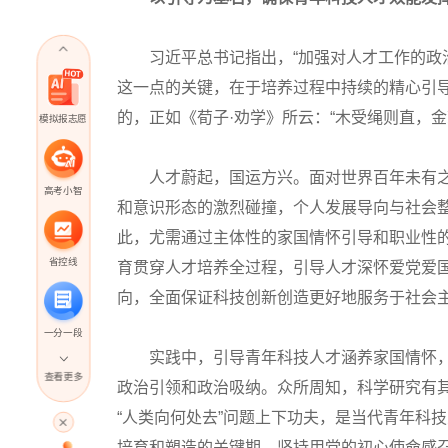
习近平总书记指出，“加强对人才工作的政治引
这一点的关键，在于培养过程中持续的精心引
的，正如《荀子·劝学》所云：“木受绳则直，金
模拟报志愿
人才蔚起，国运方兴。面对世界百年未有之
高考小智
和意识形态的激烈碰撞，个人发展导向与社会
此，尤需通过主体性的家国情怀引导和职业性
省控线
育贯穿人才培养全过程，引导人才深怀爱党爱
向，全面保证科技创新创造更好地服务于社会
一分一段
实践中，引导青年科技人才涵养家国情怀，
查看更多
政治引领和政治吸纳。众所周知，科学研究有其
高考直播
“人类向何处去”问题上下功夫，是当代青年科
培育和塑造的关键期，坚持用党的初心使命感