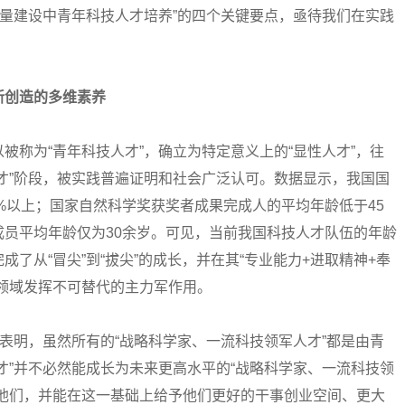
力量建设中青年科技人才培养”的四个关键要点，亟待我们在实践
新创造的多维素养
为“青年科技人才”，确立为特定意义上的“显性人才”，往
才”阶段，被实践普遍证明和社会广泛认可。数据显示，我国国
0%以上；国家自然科学奖获奖者成果完成人的平均年龄低于45
员平均年龄仅为30余岁。可见，当前我国科技人才队伍的年龄
了从“冒尖”到“拔尖”的成长，并在其“专业能力+进取精神+奉
领域发挥不可替代的主力军作用。
明，虽然所有的“战略科学家、一流科技领军人才”都是由青
才”并不必然能成长为未来更高水平的“战略科学家、一流科技领
任他们，并能在这一基础上给予他们更好的干事创业空间、更大