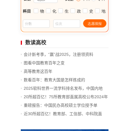
数读高校
会计新考季，“赢”战2025，注册领资料
图看中国教育百年之变
高等教育这百年
数看百年：教育大国是怎样炼成的
2025软科世界一流学科排名发布，中国内地
14...
20所超百亿！75所教育部直属高校公布2024年
决算
重磅报告：中国民办高校硕士学位授予单
位、...
近30所超百亿！教育部、工信部、中科院直
属...