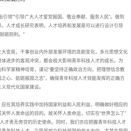
领”“引导广大人才爱党报国、敬业奉献、服务人民”。做到
导。人才成长研究表明，人才培养和发展是可以进行设计引导
就砺则利。”
大变局，干事创业内外部发展环境的急剧变化，多元思想文化
整体进步的客观冲突，都会极大影响青年科技人才的成长。为
的科学家精神培育，谨记“要坚持正确政治方向，把理想信念教
国之心、砥砺报国之志”，确保青年科技人才效能发挥的正确方
主义现代化国家建设。
应在其培养实践中加持国家利益和人民利益，明确做好相应的
关怀人类命运的目的。故关怀人类命运，切实在“世界怎么了”
技人才责无旁贷的历史使命。同时，我们亦应把握青年科技人才
召青年科技人才，引导其树立科技报国的伟大志向。尤其在我国