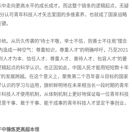
炼中走向更高水平的成长成才。而这整个链条的逻辑起点，无疑
充分认可青年科技人才矢志爱国的多维素养，也就成了国家战略
关键。
。从历久传袭的“待士不敬，举士不信，则善士不往焉”理念
造成一种空气：尊重知识，尊重人才”的明确呼吁，乃至2021
到人才为本、信任人才、尊重人才、善待人才、包容人才”的要
逻辑起点的科学认识。也正因如此，中国人民才能用短短数十年
起来”的发展跨越。在这个意义上，聚焦第二个百年奋斗目标的国家
学认识的学习与运用，旗帜鲜明地在未来相当长一段时期的青年
年科技人才使用机制，从体制机制上更好地保证每一位青年科技
愿意干事、敢于干事、能干成事的青年科技人才坚定干事创业，
干中锤炼更高超本领