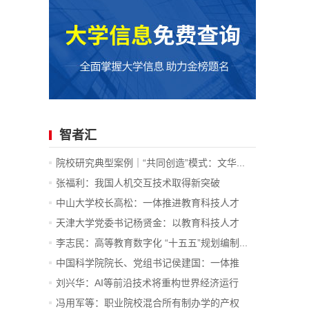
智者汇
院校研究典型案例｜“共同创造”模式：文华...
张福利：我国人机交互技术取得新突破
中山大学校长高松：一体推进教育科技人才
发...
天津大学党委书记杨贤金：以教育科技人才
一...
李志民：高等教育数字化 “十五五”规划编制...
中国科学院院长、党组书记侯建国：一体推
进...
刘兴华：AI等前沿技术将重构世界经济运行
底...
冯用军等：职业院校混合所有制办学的产权