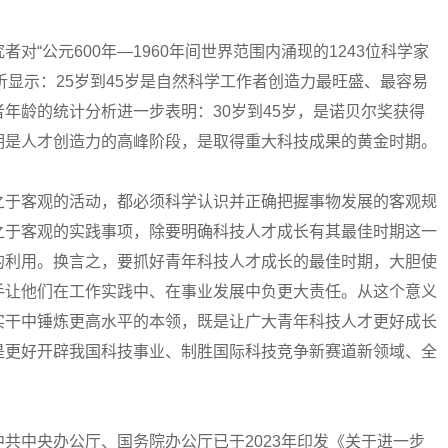
公元600年—1960年间世界范围内涌现的1243位科学家
分析显示：25岁到45岁是自然科学工作者创造力最旺盛、最容易
年龄的统计分析进一步表明：30岁到45岁，是诺贝尔奖获得
期是人才创造力的高峰阶段，是取得重大科技成果的黄金时期。
于客观的活动，都必须科学认识并正确把握事物发展的客观规
之于客观的实践事项，除要明确科技人才成长有其最佳时期这一
的利用。换言之，要抓好青年科技人才成长的最佳时期，大胆使
手让他们在工作实践中、在事业发展中负更大责任。从这个意义
实干中锤炼更高水平的本领，既是让广大青年科技人才更好成长
是更好开辟我国科技事业、制胜国际科技竞争新赛道新领域、全
中央办公厅、国务院办公厅已于2023年印发《关于进一步