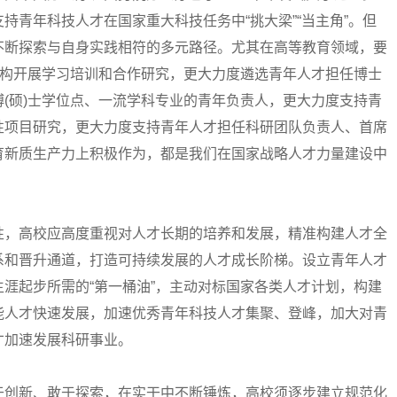
持青年科技人才在国家重大科技任务中“挑大梁”“当主角”。但
不断探索与自身实践相符的多元路径。尤其在高等教育领域，要
机构开展学习培训和合作研究，更大力度遴选青年人才担任博士
(硕)士学位点、一流学科专业的青年负责人，更大力度支持青
性项目研究，更大力度支持青年人才担任科研团队负责人、首席
育新质生产力上积极作为，都是我们在国家战略人才力量建设中
，高校应高度重视对人才长期的培养和发展，精准构建人才全
系和晋升通道，打造可持续发展的人才成长阶梯。设立青年人才
涯起步所需的“第一桶油”，主动对标国家各类人才计划，构建
能人才快速发展，加速优秀青年科技人才集聚、登峰，加大对青
才加速发展科研事业。
创新、敢于探索，在实干中不断锤炼，高校须逐步建立规范化