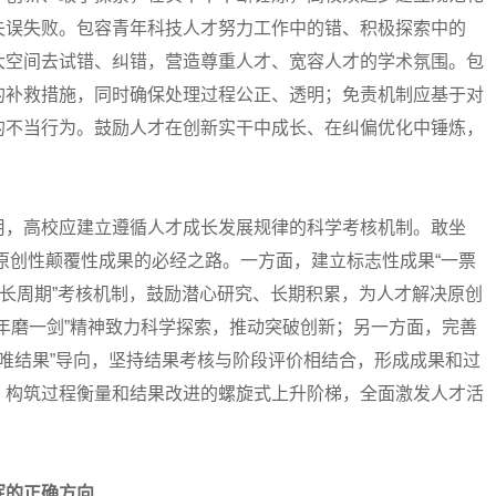
失误失败。包容青年科技人才努力工作中的错、积极探索中的
大空间去试错、纠错，营造尊重人才、宽容人才的学术氛围。包
的补救措施，同时确保处理过程公正、透明；免责机制应基于对
的不当行为。鼓励人才在创新实干中成长、在纠偏优化中锤炼，
，高校应建立遵循人才成长发展规律的科学考核机制。敢坐
往原创性颠覆性成果的必经之路。一方面，建立标志性成果“一票
“长周期”考核机制，鼓励潜心研究、长期积累，为人才解决原创
年磨一剑”精神致力科学探索，推动突破创新；另一方面，完善
“唯结果”导向，坚持结果考核与阶段评价相结合，形成成果和过
，构筑过程衡量和结果改进的螺旋式上升阶梯，全面激发人才活
挥的正确方向