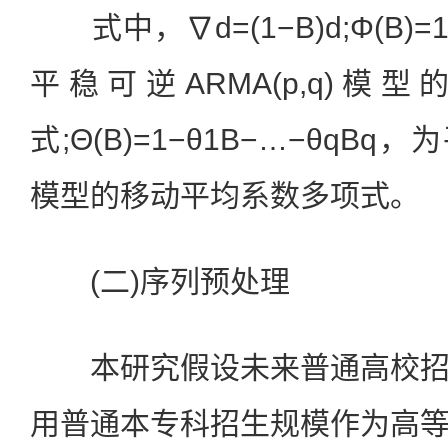
式中，∇d=(1−B)d;Φ(B)=1
平稳可逆ARMA(p,q)
式;Θ(B)=1−θ1B−…−θqBq，
模型的移动平均系数多项式。
(二)序列预处理
本研究假设未来普通高校招
用普通本专科招生规模作为高