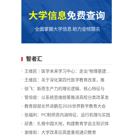
智者汇
王维民｜医学未来学习中心：走出“物理基建...
王维民：关于深化第四代医学教育改革，推
进...
徐飞：新质生产力的理论逻辑、核心特征与
战...
管培俊：以系统思维统筹推进高校分类改革发
展
教育部部长怀进鹏在2026世界数字教育大会
上...
张福利：PC制师资内涵特征、运行机理与实践
价值
邱勇：扎根中国大地，构建教育学自主知识体
系
谢维和：大学改革应高度重视通识教育