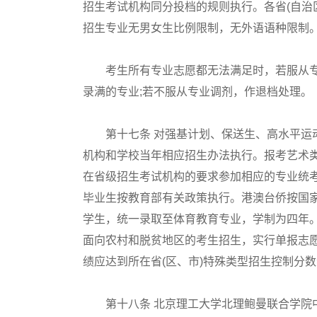
招生考试机构同分投档的规则执行。各省(自治
招生专业无男女生比例限制，无外语语种限制
考生所有专业志愿都无法满足时，若服从专业
录满的专业;若不服从专业调剂，作退档处理。
第十七条 对强基计划、保送生、高水平运动
机构和学校当年相应招生办法执行。报考艺术
在省级招生考试机构的要求参加相应的专业统
毕业生按教育部有关政策执行。港澳台侨按国
学生，统一录取至体育教育专业，学制为四年。
面向农村和脱贫地区的考生招生，实行单报志
绩应达到所在省(区、市)特殊类型招生控制分
第十八条 北京理工大学北理鲍曼联合学院中