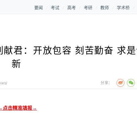
要闻
考试
高考
考研
教师
学术桥
献君：开放包容 刻苦勤奋 求是
新
分享：
ews/
→点击精准填报→