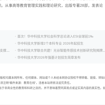
。从事高等教育管理实践和理论研究，出版专著28部，发表论
首次！华中科技大学社会科学总论进入ESI全球前1‰
华中科技大学新增2个本科专业 2026年起招生
我校“高性能计算公共服务平台”2025年度成果丰硕 算力支撑能力再攀新高
华中科技大学联合共建！光谷智能传感技术创
华中科技大学2026年强基计划招生简章发布
件，版权均属本网所有，任何媒体、网站或个人未经本网协议授权不得转载、链接、转贴
须注明“稿件来源：教育在线”，违者本站将依法追究责任。
载出于非商业性的教育和科研之目的，并不意味着赞同其观点或证实其内容的真实性。