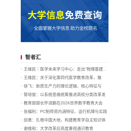
智者汇
王维民｜医学未来学习中心：走出“物理基建...
王维民：关于深化第四代医学教育改革，推
进...
徐飞：新质生产力的理论逻辑、核心特征与
战...
管培俊：以系统思维统筹推进高校分类改革发
展
教育部部长怀进鹏在2026世界数字教育大会
上...
张福利：PC制师资内涵特征、运行机理与实践
价值
邱勇：扎根中国大地，构建教育学自主知识体
系
谢维和：大学改革应高度重视通识教育