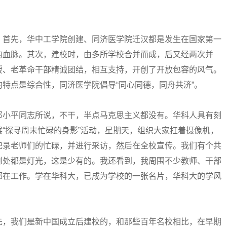
首先，华中工学院创建、同济医学院迁汉都是发生在国家第一
的血脉。其次，建校时，由多所学校合并而成，后又经两次并
授、老革命干部精诚团结，相互支持，开创了开放包容的风气。
特点是综合性，同济医学院倡导“同心同德，同舟共济”。
小平同志所说，不干，半点马克思主义都没有。华科人具有刻
“探寻周末忙碌的身影”活动，星期天，组织大家扛着摄像机，
记录老师们的忙碌，并进行采访，然后在全校宣传。我们有个共
到处都是灯光，这是少有的。我还看到，我周围不少教师、干部
都在工作。学在华科大，已成为学校的一张名片，华科大的学风
，我们是新中国成立后建校的，和那些百年名校相比，在早期