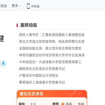
更多
财会
手机端
高校动态
高校人事专栏｜汇集各高校最新人事调整信息
健
西北大学成立钱学森学院，钱永刚受聘为名誉
院长
全国政协副主席、致公党中央主席蒋作君到
华...
林郑月娥到访对外经济贸易大学并作主旨演讲
今年起招生！大连海事大学思克莱德海事工
程...
曲昭伟任北京语言大学党委书记
卢春龙任中国政法大学校长
曹荣瑞任上海海事大学党委书记