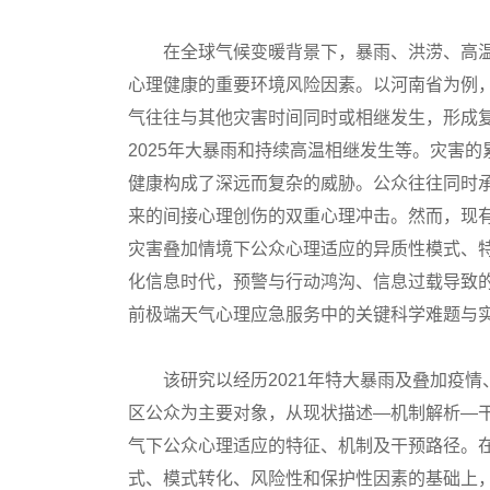
在全球气候变暖背景下，暴雨、洪涝、高温
心理健康的重要环境风险因素。以河南省为例，2
气往往与其他灾害时间同时或相继发生，形成复
2025年大暴雨和持续高温相继发生等。灾害
健康构成了深远而复杂的威胁。公众往往同时
来的间接心理创伤的双重心理冲击。然而，现
灾害叠加情境下公众心理适应的异质性模式、
化信息时代，预警与行动鸿沟、信息过载导致
前极端天气心理应急服务中的关键科学难题与
该研究以经历2021年特大暴雨及叠加疫情、2
区公众为主要对象，从现状描述—机制解析—
气下公众心理适应的特征、机制及干预路径。
式、模式转化、风险性和保护性因素的基础上