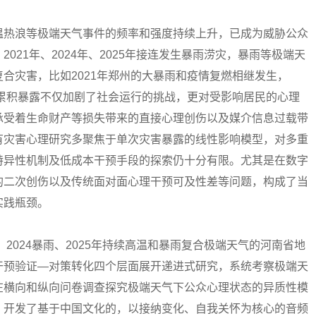
热浪等极端天气事件的频率和强度持续上升，已成为威胁公众
021年、2024年、2025年接连发生暴雨涝灾，暴雨等极端天
合灾害，比如2021年郑州的大暴雨和疫情复燃相继发生，
的累积暴露不仅加剧了社会运行的挑战，更对受影响居民的心理
承受着生命财产等损失带来的直接心理创伤以及媒介信息过载带
有灾害心理研究多聚焦于单次灾害暴露的线性影响模型，对多重
特异性机制及低成本干预手段的探索仍十分有限。尤其是在数字
的二次创伤以及传统面对面心理干预可及性差等问题，构成了当
实践瓶颈。
024暴雨、2025年持续高温和暴雨复合极端天气的河南省地
干预验证—对策转化四个层面展开递进式研究，系统考察极端天
在横向和纵向问卷调查探究极端天气下公众心理状态的异质性模
，开发了基于中国文化的，以接纳变化、自我关怀为核心的音频