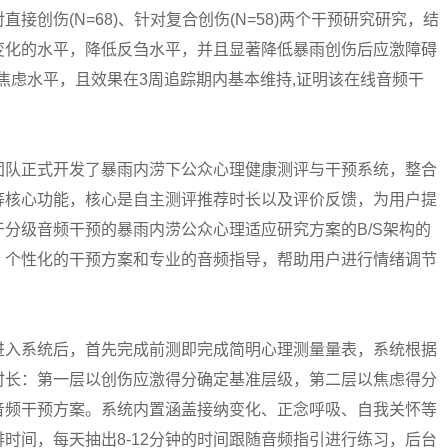
创伤(N=68)、针对复合创伤(N=58)两个干预研究研究，结
变化的水平，降低反刍水平，并且显著降低暴雨创伤后应激障碍
、焦虑水平，且效果在3周追踪期内基本维持,证明该在线音频干
队正式开发了暴雨内涝下公众心理健康测评与干预系统，整合
等核心功能，核心是自主测评推荐时长以及评价反馈，为用户提
分级音频干预的暴雨内涝公众心理适应研究方案的B/S架构的
、个性化的干预方案和专业的音频指导，帮助用户进行情绪调节
入系统后，首先完成前测即完成简明心理测量量表，系统根据
时长：第一层以创伤应激得分确定基准层级，第二层以焦虑得分
音频干预方案。系统内置涵盖接纳变化、正念呼吸、自我关怀等
时间，每天抽出8-12分钟的时间跟随音频指引进行练习，后台