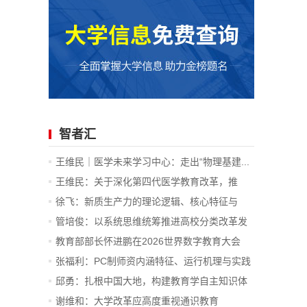
智者汇
王维民｜医学未来学习中心：走出“物理基建...
王维民：关于深化第四代医学教育改革，推
进...
徐飞：新质生产力的理论逻辑、核心特征与
战...
管培俊：以系统思维统筹推进高校分类改革发
展
教育部部长怀进鹏在2026世界数字教育大会
上...
张福利：PC制师资内涵特征、运行机理与实践
价值
邱勇：扎根中国大地，构建教育学自主知识体
系
谢维和：大学改革应高度重视通识教育