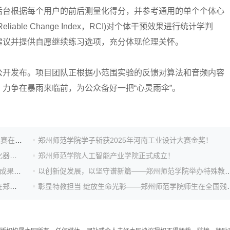
后台根据每个用户的前后测量化得分，并参考通用的单个个体心
ble Change Index，RCI)对个体干预效果进行统计学判
建议并提供自愿继续练习选项，充分体现伦理关怀。
开发布。项目团队正根据小范围实验的反馈对算法和音频内容
力争在暴雨来临前，为公众备好一把“心灵雨伞”。
2026年（第19届）中国大学生计算机设计大赛河南省级赛在郑州师范学院成功举办
郑州师范学院学子斩获2025年河南工业设计大赛金奖！
全国首批！郑州师范学院“郑师惠智科创园”获评部级孵化器荣誉称号
郑州师范学院人工智能产业学院正式成立！
四秩芳华 逐梦远航——郑州师范学院特殊教育艺术育人成果汇演成功举行
以创新促发展，以坚守谱新篇——郑州师范学院举办特殊
“国家急救日”倡议活动暨“急救赋能 护航成长”主题活动在郑州师范学院举行
彰显特教担当 绽放生命光彩——郑州