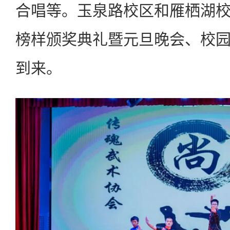
合唱等。玉泉路校区和雁栖湖
榜样颁奖典礼暨元旦晚会、校
到来。