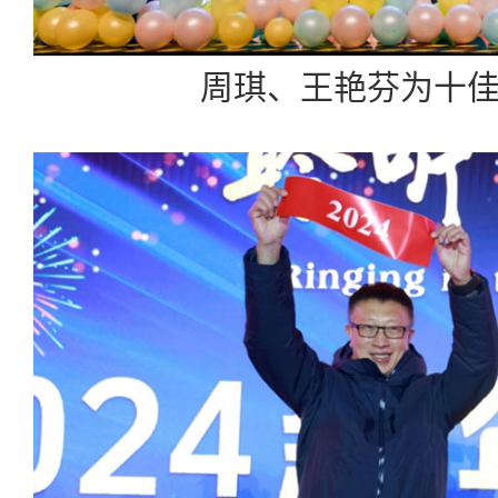
周琪、王艳芬为十