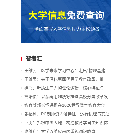
智者汇
王维民｜医学未来学习中心：走出“物理基建...
王维民：关于深化第四代医学教育改革，推
进...
徐飞：新质生产力的理论逻辑、核心特征与
战...
管培俊：以系统思维统筹推进高校分类改革发
展
教育部部长怀进鹏在2026世界数字教育大会
上...
张福利：PC制师资内涵特征、运行机理与实践
价值
邱勇：扎根中国大地，构建教育学自主知识体
系
谢维和：大学改革应高度重视通识教育