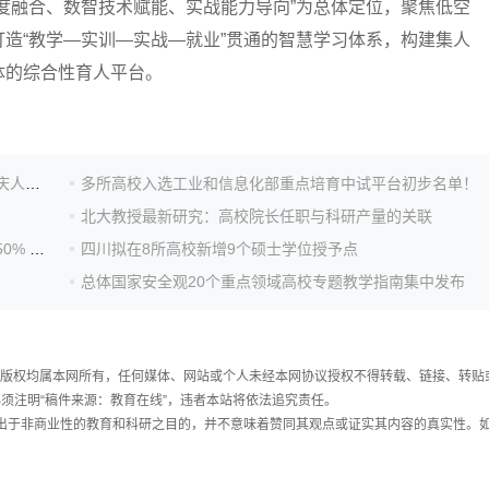
度融合、数智技术赋能、实战能力导向”为总体定位，聚焦低空
造“教学—实训—实战—就业”贯通的智慧学习体系，构建集人
体的综合性育人平台。
党建引领搭平台，校际共建启新程！重庆科技大学与重庆人文科技学院签署结对共建协议
多所高校入选工业和信息化部重点培育中试平台初步名单！
北大教授最新研究：高校院长任职与科研产量的关联
湖南出台高校学生食堂管理新规：三年自营比例不低于50% 严禁学校从中盈利
四川拟在8所高校新增9个硕士学位授予点
总体国家安全观20个重点领域高校专题教学指南集中发布
件，版权均属本网所有，任何媒体、网站或个人未经本网协议授权不得转载、链接、转贴
须注明“稿件来源：教育在线”，违者本站将依法追究责任。
载出于非商业性的教育和科研之目的，并不意味着赞同其观点或证实其内容的真实性。