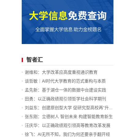
智者汇
谢维和：大学改革应高度重视通识教育
谈哲敏｜AI时代大学教育的范式重构与本质
坚...
孟先新：基于湖仓一体的数据中台建设实践
—...
田勇：以正确政绩观引领哲学社会科学期刊
在...
刘益东：创建原创型大学 促研究型高校再“升...
张东刚：立德树人 智创未来 构建智能教育新生
态
汪庆华：以正确政绩观引领高等教育改革发展
徐飞：AI无所不知，我们为何还要亲手翻开经