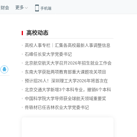
更多
财会
手机端
高校动态
高校人事专栏｜汇集各高校最新人事调整信息
石峰任长安大学党委书记
北京航空航天大学召开2026年招生就业工作会
...
东南大学获批两项教育部重大课题攻关项目
立...
预计招26人！深圳理工大学2026年将首次在
山...
北京交通大学新增3个本科专业，撤销6个本科
专业
中国科学院大学导师获全球航天领域重要奖
项！
佟轶材已任吉林农业大学党委书记