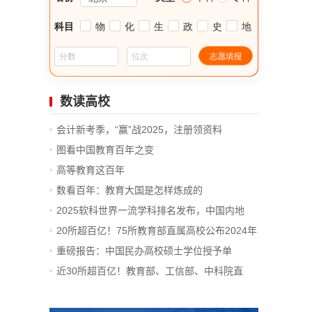
数读高校
会计新考季，“赢”战2025，注册领资料
图看中国教育百年之变
高等教育这百年
数看百年：教育大国是怎样炼成的
2025软科世界一流学科排名发布，中国内地
14...
20所超百亿！75所教育部直属高校公布2024年
决算
重磅报告：中国民办高校硕士学位授予单
位、...
近30所超百亿！教育部、工信部、中科院直
属...