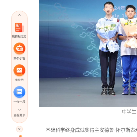
模拟报志愿
高考小智
省控线
一分一段
中学生
查看更多
高考直播
基础科学终身成就奖得主安德鲁·怀尔斯表示