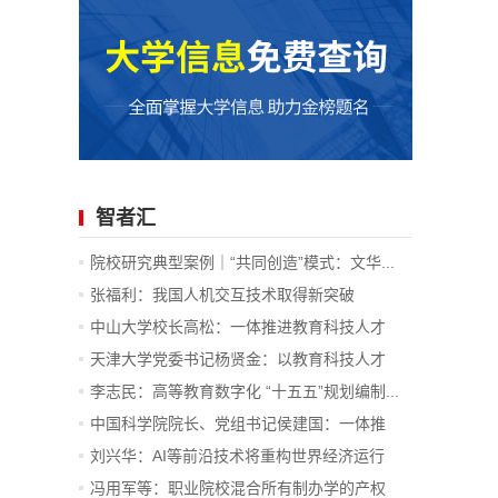
智者汇
院校研究典型案例｜“共同创造”模式：文华...
张福利：我国人机交互技术取得新突破
中山大学校长高松：一体推进教育科技人才
发...
天津大学党委书记杨贤金：以教育科技人才
一...
李志民：高等教育数字化 “十五五”规划编制...
中国科学院院长、党组书记侯建国：一体推
进...
刘兴华：AI等前沿技术将重构世界经济运行
底...
冯用军等：职业院校混合所有制办学的产权