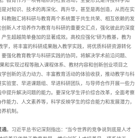
径
。教育作为一项有组织的社会活动，主要形式是传授科学知
则是对知识、技术的再深化、再升华，甚至是再创造，从而在实
。科教融汇将科研与教育两个系统置于共生共荣、相互依赖的发
尖创新人才培养作为教育与科研的重要交汇点，强化彼此的深度
，产生超越简单叠加的显著成效。高校应强化“研为教基，教为
的教学，将丰富的科研成果融入教学实践，将优质科研资源转化
。要强化教育教学与科研实践的协同，将解决学术前沿问题、
成果和实现过程等融入课程体系、教材内容和创新创业项目之
教学创新的活力动力、丰富教育活动的体验收获，推动教学与科
进实验室、早进课题组、早进科研团队，与导师合作开展一些力
践中提升解决问题的能力。要深化学生评价综合改革，全面考察
协作能力、人文素养等，科学反映学生的综合能力和发展潜力，
培养机制。
贯通
。习近平总书记深刻指出：“当今世界的竞争说到底是人才