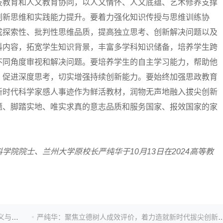
技教育和人文教育协同，以人文情怀、人文底蕴、艺术修养支撑
创新思维和实践能力提升。要着力强化知识传授与思维训练协
成探索性、批判性思维品质，提高独立思考、创新解决问题以及
科内容，拓宽学生知识背景，丰富多学科知识储备，培养学生跨
不同角度审视和解决问题。要培养学生的自主学习能力，帮助他
，促进深度思考，切实增强持续创新能力。要始终加强思政教育
新时代科学家感人事迹作为鲜活教材，润物无声地融入拔尖创新
题、脚踏实地、唯实求真的意志品质和服务国家、报效国家的家
院院士、兰州大学原校长严纯华于10月13日在2024高等教
严纯华：教育强国背景下我国高校本科教育教学评估要义与发展趋势
严纯华：聚焦立德树人成效评价，着力造就新