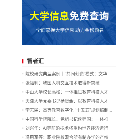
智者汇
院校研究典型案例｜“共同创造”模式：文华...
张福利：我国人机交互技术取得新突破
中山大学校长高松：一体推进教育科技人才
发...
天津大学党委书记杨贤金：以教育科技人才
一...
李志民：高等教育数字化 “十五五”规划编制...
中国科学院院长、党组书记侯建国：一体推
进...
刘兴华：AI等前沿技术将重构世界经济运行
底...
冯用军等：职业院校混合所有制办学的产权