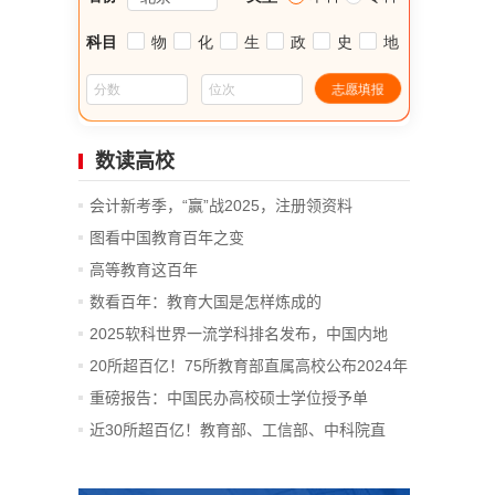
数读高校
会计新考季，“赢”战2025，注册领资料
图看中国教育百年之变
高等教育这百年
数看百年：教育大国是怎样炼成的
2025软科世界一流学科排名发布，中国内地
14...
20所超百亿！75所教育部直属高校公布2024年
决算
重磅报告：中国民办高校硕士学位授予单
位、...
近30所超百亿！教育部、工信部、中科院直
属...