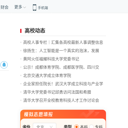
更多
财会
手机端
高校动态
高校人事专栏｜汇集各高校最新人事调整信息
徐扬生：人工智能是一个真实的泡沫，发展
前...
黄阿火任福耀科技大学党委书记
公示！成都体育学院、成都医学院、四川交
通...
北京交通大学成立体育学院
企业家担任院长！武汉大学成立科技与产业学
院
清华大学党委书记邱勇访问法国和希腊
清华大学召开全校教育科技人才工作讨论会
总...