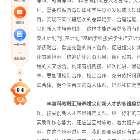
竞争、教育竞争。”科技创新需要人才支撑，
程，需要遵循教育规律和学生身心发展成长规
育，实现不同学段层次的差异培养、合理延展
省控线
尖创新人才培养机制，这样才能选育更多具有
英才计划”“强基计划”“基础学科拔尖学生培养
一分一段
渗透融合，健全完整的育人链条，促进拔尖创
化贯通培养，统筹优化师资力量、课程设置、
查看更多
程的交叉融合，构建有机衔接、梯次推进、渗
高考直播
率。要加强校际合作、校企合作，充分依托科
联合体，健全完善实践育人体系，培养和提高
专家指导课
丰富科教融汇培养拔尖创新人才的多维度
院校排行
题。拔尖创新人才不是特定类型、统一标准的
素质和核心能力，还应当因材施教，着力提升
养。在这个培养过程中，我们既要突破现有的
高考作文