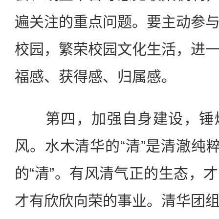
遍关注的重点问题。要主动参
校园，繁荣校园文化生活，进
福感、获得感、归属感。
第四，加强自身建设，锤炼
风。水木清华的“清”是清澈纯粹
的“清”。有风清气正的生态，
才有欣欣向荣的事业。清华团