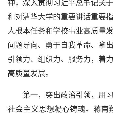
神，深入贯彻习近平总书记关
和对清华大学的重要讲话重要
人根本任务和学校事业高质量
问题导向、勇于自我革命、拿
引领力、组织力、服务力，着
高质量发展。
第一，突出政治引领，用习
社会主义思想凝心铸魂。蒋南