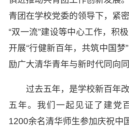
青团在学校党委的领导下，紧
“双一流”建设等中心工作，积
开展“行健新百年，共筑中国梦
励广大清华青年与新时代同向
过去五年，是学校新百年改
五年。我们一起见证了建党
1200余名清华师生参加庆祝中