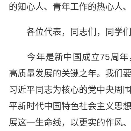
的知心人、青年工作的热心人
各位代表，同志们，同学们
今年是新中国成立75周年
高质量发展的关键之年。我们
习近平同志为核心的党中央周
平新时代中国特色社会主义思
展这一生命线，以更实的作风