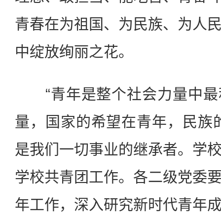
青春在为祖国、为民族、为人
中绽放绚丽之花。
“青年是整个社会力量中最
量，国家的希望在青年，民族
是我们一切事业的继承者。学
学校共青团工作。各二级党委
年工作，深入研究新时代青年