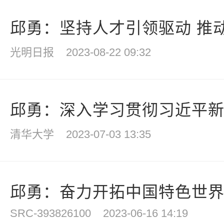
邱勇：坚持人才引领驱动 推动
光明日报
2023-08-22 09:32
邱勇：深入学习贯彻习近平新时
清华大学
2023-07-03 13:35
邱勇：奋力开拓中国特色世界一
SRC-393826100
2023-06-16 14:19