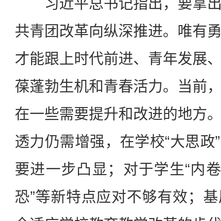
习近平总书记指出，要拿出
共青团改革向纵深推进。唯有
才能跟上时代前进、青年发展
葆蓬勃生机和青春活力。当前
在一些需要提升和改进的地方
透力仍需增强，在学校“大思政
要进一步凸显；对于学生“内卷
恐”等新特点应对不够有效；