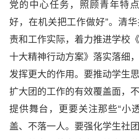
党的中心任务，照顾青年特点
好，在机关把工作做好”。清
责和工作实际，着力推进学校
十大精神行动方案》落实落细
发挥更大的作用。要推动学生
扩大团的工作的有效覆盖面，
提供舞台，更要关注那些“小
盖、不落一人。要强化学生社