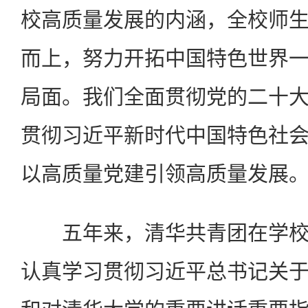
校高质量发展的内涵，全校师
而上，努力开拓中国特色世界
局面。我们全面贯彻党的二十
贯彻习近平新时代中国特色社
以高质量党建引领高质量发展
五年来，清华共青团在学校
认真学习贯彻习近平总书记关