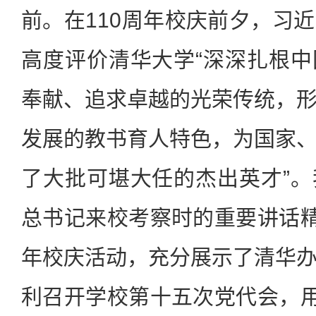
前。在110周年校庆前夕，习
高度评价清华大学“深深扎根
奉献、追求卓越的光荣传统，
发展的教书育人特色，为国家
了大批可堪大任的杰出英才”
总书记来校考察时的重要讲话精
年校庆活动，充分展示了清华
利召开学校第十五次党代会，用