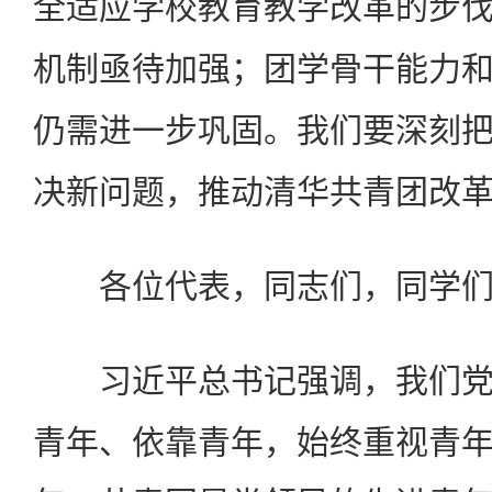
全适应学校教育教学改革的步
机制亟待加强；团学骨干能力
仍需进一步巩固。我们要深刻
决新问题，推动清华共青团改
各位代表，同志们，同学们
习近平总书记强调，我们党
青年、依靠青年，始终重视青