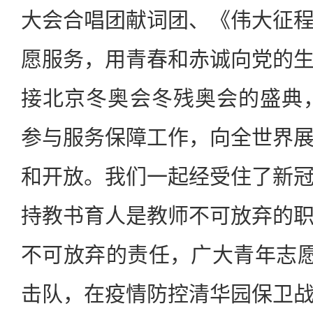
大会合唱团献词团、《伟大征
愿服务，用青春和赤诚向党的
接北京冬奥会冬残奥会的盛典，
参与服务保障工作，向全世界
和开放。我们一起经受住了新
持教书育人是教师不可放弃的
不可放弃的责任，广大青年志愿
击队，在疫情防控清华园保卫