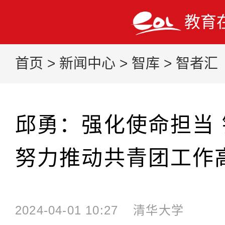
教育
首页
>
新闻中心
>
智库
>
智者汇
邱勇：强化使命担当
努力推动共青团工作
2024-04-01 10:27
清华大学