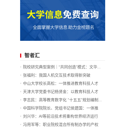
智者汇
院校研究典型案例｜“共同创造”模式：文华...
张福利：我国人机交互技术取得新突破
中山大学校长高松：一体推进教育科技人才
发...
天津大学党委书记杨贤金：以教育科技人才
一...
李志民：高等教育数字化 “十五五”规划编制...
中国科学院院长、党组书记侯建国：一体推
进...
刘兴华：AI等前沿技术将重构世界经济运行
底...
冯用军等：职业院校混合所有制办学的产权