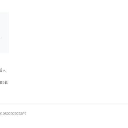
界...
大赛物联网赛项国际总决赛在邵阳成功举办
或以
如转载
10802020236号