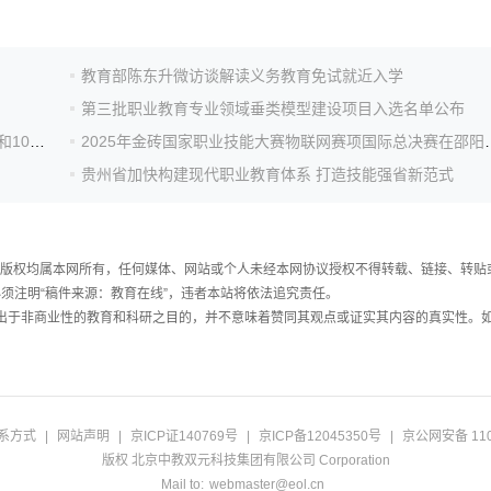
教育部陈东升微访谈解读义务教育免试就近入学
第三批职业教育专业领域垂类模型建设项目入选名单公布
第九届黄炎培职业教育奖颁奖仪式在京举行，49名校长和100名教师受表彰
2025年金砖国家职业技能
贵州省加快构建现代职业教育体系 打造技能强省新范式
件，版权均属本网所有，任何媒体、网站或个人未经本网协议授权不得转载、链接、转贴
须注明“稿件来源：教育在线”，违者本站将依法追究责任。
载出于非商业性的教育和科研之目的，并不意味着赞同其观点或证实其内容的真实性。
系方式
|
网站声明
|
京ICP证140769号
|
京ICP备12045350号
|
京公网安备 110
版权 北京中教双元科技集团有限公司 Corporation
Mail to:
webmaster@eol.cn