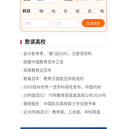
数读高校
会计新考季，“赢”战2025，注册领资料
图看中国教育百年之变
高等教育这百年
数看百年：教育大国是怎样炼成的
2025软科世界一流学科排名发布，中国内地
14...
20所超百亿！75所教育部直属高校公布2024年
决算
重磅报告：中国民办高校硕士学位授予单
位、...
近30所超百亿！教育部、工信部、中科院直
属...