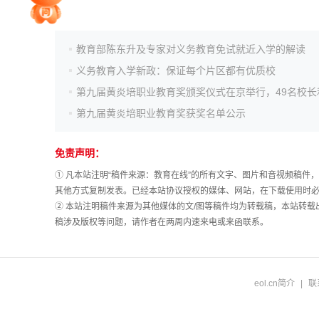
院校排行
教育部陈东升及专家对义务教育免试就近入学的解读
义务教育入学新政：保证每个片区都有优质校
高考作文
第九届黄炎培职业教育奖获奖名单公示
高考估分
免责声明：
① 凡本站注明“稿件来源：教育在线”的所有文字、图片和音视频稿
其他方式复制发表。已经本站协议授权的媒体、网站，在下载使用时必
高考真题
② 本站注明稿件来源为其他媒体的文/图等稿件均为转载稿，本站转
稿涉及版权等问题，请作者在两周内速来电或来函联系。
eol.cn简介
|
联