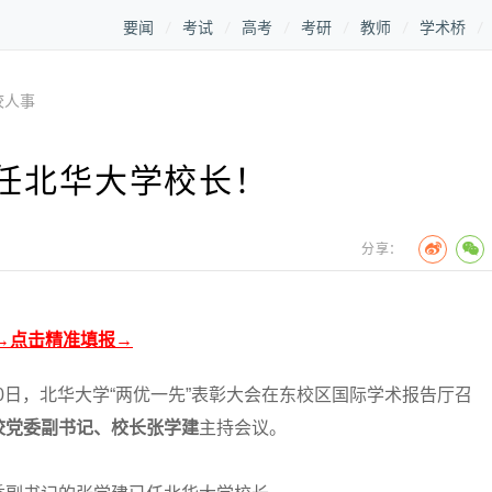
要闻
考试
高考
考研
教师
学术桥
校人事
任北华大学校长！
分享：
→点击精准填报→
0日，北华大学“两优一先”表彰大会在东校区国际学术报告厅召
校党委副书记、校长张学建
主持会议。