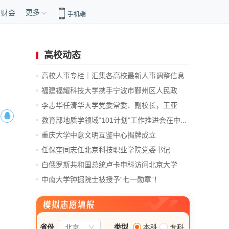
更多
财会
手机端
高校动态
高校人事专栏｜汇集各高校最新人事调整信息
福建福耀科技大学携手宁波市鄞州区人民政
府...
李志华任清华大学党委常委、副校长，王亚
愚...
教育部地质学领域“101计划”工作推进会在中...
重庆大学中意文明互鉴中心揭牌成立
任保奎同志任北京科技职业学院党委书记
白俄罗斯共和国总统卢卡申科访问北京大学
中南大学钟掘院士被授予“七一勋章”！