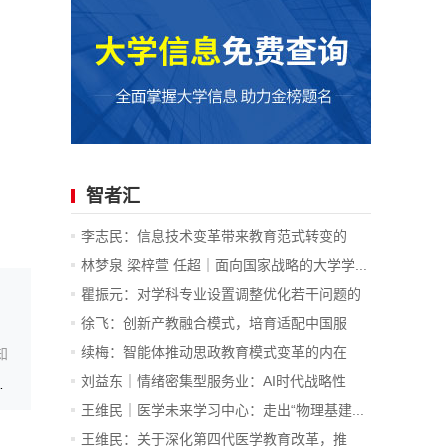
智者汇
李志民：信息技术变革带来教育范式转变的
内...
林梦泉 梁梓萱 任超｜面向国家战略的大学学...
瞿振元：对学科专业设置调整优化若干问题的
认识
徐飞：创新产教融合模式，培育适配中国服
务...
续梅：智能体推动思政教育模式变革的内在
知
逻...
刘益东｜情绪密集型服务业：AI时代战略性
家线下一流本科课程
新...
王维民｜医学未来学习中心：走出“物理基建...
王维民：关于深化第四代医学教育改革，推