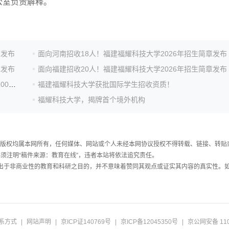
室负责解释。
章发布
面向河南招收18人！福建福耀科技大学2026年招生简章发布
章发布
面向福建招收20人！福建福耀科技大学2026年招生简章发布
福耀科技大学2026招生计划发布：拟面向8个省份招收100名本科生
福建福耀科技大学获批国际学生招收资质！
福耀科技大学，揭牌首个境外机构
件，版权均属本网所有，任何媒体、网站或个人未经本网协议授权不得转载、链接、转贴
须注明“稿件来源：教育在线”，违者本站将依法追究责任。
载出于非商业性的教育和科研之目的，并不意味着赞同其观点或证实其内容的真实性。
系方式
|
网站声明
|
京ICP证140769号
|
京ICP备12045350号
|
京公网安备 110