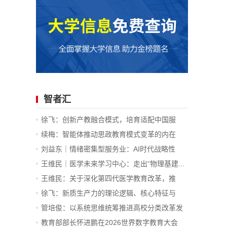
智者汇
徐飞：创新产教融合模式，培育适配中国服
务...
续梅：智能体推动思政教育模式变革的内在
逻...
刘益东｜情绪密集型服务业：AI时代战略性
新...
王维民｜医学未来学习中心：走出“物理基建...
王维民：关于深化第四代医学教育改革，推
进...
徐飞：新质生产力的理论逻辑、核心特征与
战...
管培俊：以系统思维统筹推进高校分类改革发
展
教育部部长怀进鹏在2026世界数字教育大会