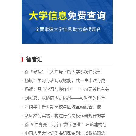
智者汇
徐飞教授：三大趋势下的大学系统性变革
杨斌：学习与表现双螺旋，载一生丰盈与成
长...
杨斌：具心学习与慢作业——与AI无关也有关
刘献君：以协同应对挑战——AI时代的科学
教...
严纯华｜新时期高校与区域互动融合：使
命、...
从应然到实然，构建符合高校科研规律的学
术...
徐飞 陆亮亮｜元宇宙数字创业：理论建构与
模...
中国人民大学党委书记张东刚：以系统观念