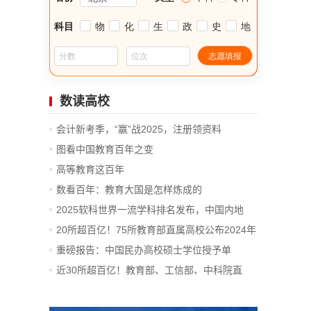
数读高校
会计新考季，“赢”战2025，注册领资料
图看中国教育百年之变
高等教育这百年
数看百年：教育大国是怎样炼成的
2025软科世界一流学科排名发布，中国内地
14...
20所超百亿！75所教育部直属高校公布2024年
决算
重磅报告：中国民办高校硕士学位授予单
位、...
近30所超百亿！教育部、工信部、中科院直
属...