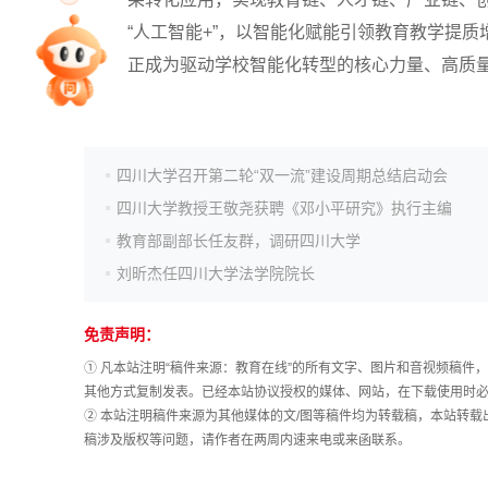
“人工智能+”，以智能化赋能引领教育教学提
专家指导课
正成为驱动学校智能化转型的核心力量、高质
院校排行
四川大学召开第二轮“双一流”建设周期总结启动会
四川大学教授王敬尧获聘《邓小平研究》执行主编
高考作文
教育部副部长任友群，调研四川大学
刘昕杰任四川大学法学院院长
高考估分
免责声明：
高考真题
① 凡本站注明“稿件来源：教育在线”的所有文字、图片和音视频稿
其他方式复制发表。已经本站协议授权的媒体、网站，在下载使用时必
② 本站注明稿件来源为其他媒体的文/图等稿件均为转载稿，本站转
稿涉及版权等问题，请作者在两周内速来电或来函联系。