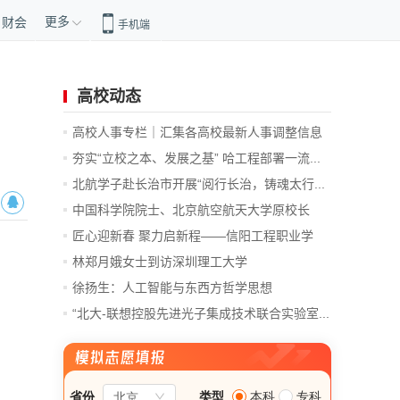
更多
财会
手机端
高校动态
高校人事专栏｜汇集各高校最新人事调整信息
夯实“立校之本、发展之基” 哈工程部署一流...
北航学子赴长治市开展“阅行长治，铸魂太行...
中国科学院院士、北京航空航天大学原校长
李...
匠心迎新春 聚力启新程——信阳工程职业学
院...
林郑月娥女士到访深圳理工大学
徐扬生：人工智能与东西方哲学思想
“北大-联想控股先进光子集成技术联合实验室...