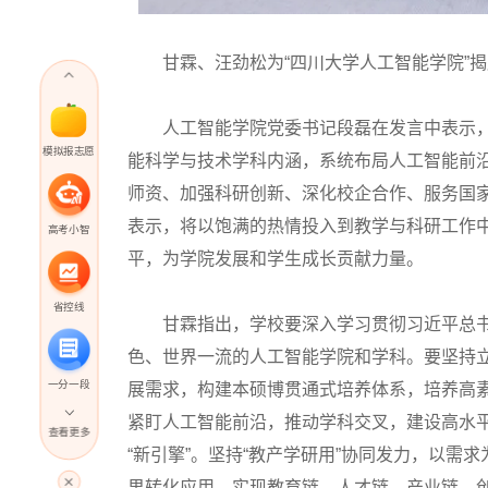
甘霖、汪劲松为“四川大学人工智能学院”揭
人工智能学院党委书记段磊在发言中表示，
模拟报志愿
能科学与技术学科内涵，系统布局人工智能前
师资、加强科研创新、深化校企合作、服务国
表示，将以饱满的热情投入到教学与科研工作
高考小智
平，为学院发展和学生成长贡献力量。
省控线
甘霖指出，学校要深入学习贯彻习近平总书
色、世界一流的人工智能学院和学科。要坚持立
一分一段
展需求，构建本硕博贯通式培养体系，培养高素
紧盯人工智能前沿，推动学科交叉，建设高水
查看更多
“新引擎”。坚持“教产学研用”协同发力，以
高考直播
果转化应用，实现教育链、人才链、产业链、创