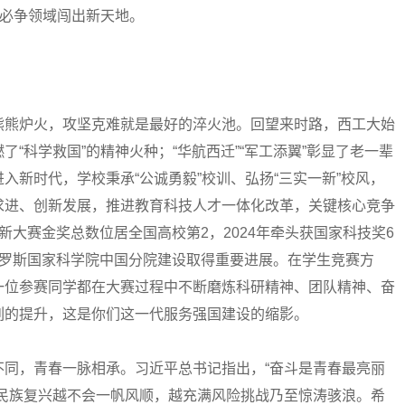
略必争领域闯出新天地。
熊炉火，攻坚克难就是最好的淬火池。回望来时路，西工大始
“科学救国”的精神火种；“华航西迁”“军工添翼”彰显了老一辈
入新时代，学校秉承“公诚勇毅”校训、弘扬“三实一新”校风，
求进、创新发展，推进教育科技人才一体化改革，关键核心竞争
大赛金奖总数位居全国高校第2，2024年牵头获国家科技奖6
俄罗斯国家科学院中国分院建设取得重要进展。在学生竞赛方
一位参赛同学都在大赛过程中不断磨炼科研精神、团队精神、奋
列的提升，这是你们这一代服务强国建设的缩影。
，青春一脉相承。习近平总书记指出，“奋斗是青春最亮丽
近民族复兴越不会一帆风顺，越充满风险挑战乃至惊涛骇浪。希