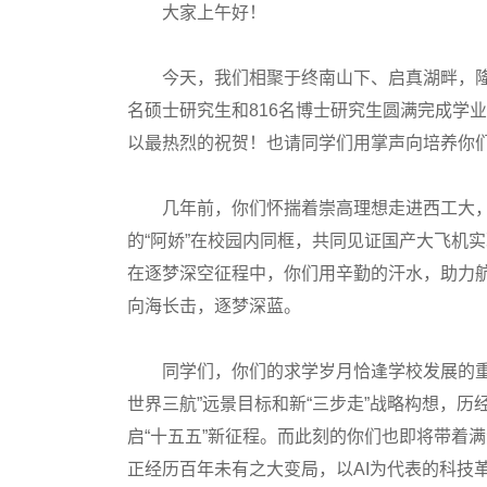
大家上午好！
今天，我们相聚于终南山下、启真湖畔，隆重举
名硕士研究生和816名博士研究生圆满完成学
以最热烈的祝贺！也请同学们用掌声向培养你
几年前，你们怀揣着崇高理想走进西工大，在
的“阿娇”在校园内同框，共同见证国产大飞机实
在逐梦深空征程中，你们用辛勤的汗水，助力
向海长击，逐梦深蓝。
同学们，你们的求学岁月恰逢学校发展的重要
世界三航”远景目标和新“三步走”战略构想，历
启“十五五”新征程。而此刻的你们也即将带着
正经历百年未有之大变局，以AI为代表的科技