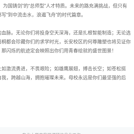
、为国铸剑”的“总师型”人才特质。未来的路充满挑战，但只有
写“到中流击水，浪遏飞舟”的时代篇章。
血脉。无论你们将投身空天深海，还是扎根智能制造；无论选
梧桐都会珍藏你们的求学时光，长安校区的何尊雕塑也将见证你
，那闪烁的航迹定会映照出你们用青春绘就的盛世图景！
如激流勇进，不畏艰险；如雄鹰展翅，搏击长空；如苍松挺
自我，跨越山海，拥抱璀璨未来。母校永远是你们最坚强的后