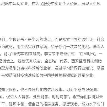
大战略中建功立业，在为民服务中实现个人价值、展现人生风
们，学位证书不是学习的终点，而是探索世界的通行证。社会
革为教材，用生活实践作考场，给予你们一次次的挑战。随着人
，能力“迭代率”越来越高。李言荣书记也讲过：“在AI时代，一
业座谈会上，我校优秀校友、全省唯一代表、西安蓝晓科技创始
转型为吸附分离材料领域创业者，通过学习跨界行业知识、掌握
，带领蓝晓科技快速成长为中国特种树脂领域的领军企业。
知识囤积，也不是碎片化的信息收集。习近平总书记强调：
国，促进人人皆学、处处能学、时时可学”。希望你们保持对未
才干、锤炼本领，使自己的格局视野、思想观念、能力水平与时