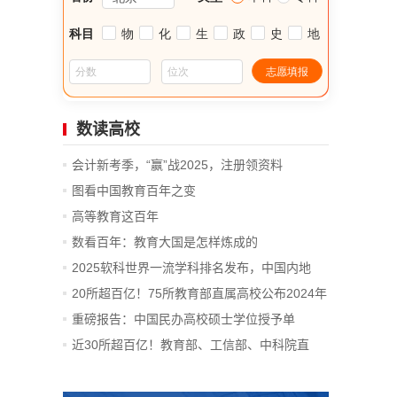
数读高校
会计新考季，“赢”战2025，注册领资料
图看中国教育百年之变
高等教育这百年
数看百年：教育大国是怎样炼成的
2025软科世界一流学科排名发布，中国内地
14...
20所超百亿！75所教育部直属高校公布2024年
决算
重磅报告：中国民办高校硕士学位授予单
位、...
近30所超百亿！教育部、工信部、中科院直
属...