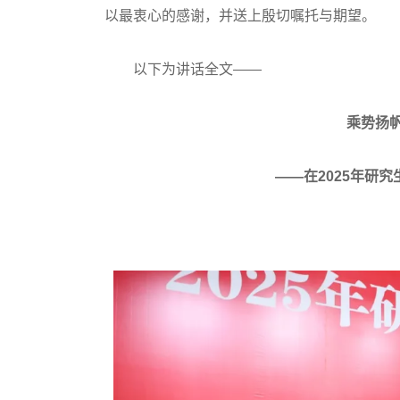
以最衷心的感谢，并送上殷切嘱托与期望。
以下为讲话全文——
乘势扬
——在2025年研