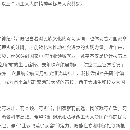
想以三个西工大人的精神坐标与大家共勉。
神纽带，既包含着对民族文化的深切认同，也体现着对国家命
要现实的注脚，才能转化为推动社会进步的实践力量。近年来，
领域，超80%到国家重点行业领域就业，数字不仅是统计报表上
之所向”的生动诠释。去年珠海航展期间，航空工业官方播发了
在第十六届航空航天月桂奖颁奖典礼上，我校凭借牵头研制“澳
奖”，成为首个单届斩获两项大奖的高校，西工大师生和校友为国
有理想、有本领、有担当，国家就有前途，民族就有希望。习
，勇攀科学高峰。希望你们继承和弘扬西工大人爱国奋斗的优良
起，葆有“乱云飞渡仍从容”的定力，既能在寒潮中深扎创新根