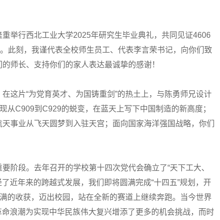
行西北工业大学2025年研究生毕业典礼，共同见证4606
业。此刻，我谨代表全校师生员工、代表李言荣书记，向你们致
们的师长、支持你们的家人表达最诚挚的感谢！
这片“为党育英才、为国铸重剑”的热土上，与陈勇师兄设计
现从C909到C929的蜕变，在蓝天上写下中国制造的新高度；
航天事业从飞天圆梦到入驻天宫；面向国家海洋强国战略，你们
阶段。去年召开的学校第十四次党代会确立了“天下工大、
经了近年来的跨越式发展，我们即将圆满完成“十四五”规划，开
满满的收获，迈出校园，站在全新的赛道上继续奔跑。当今世界
革命浪潮为实现中华民族伟大复兴增添了更多的机会挑战，而时