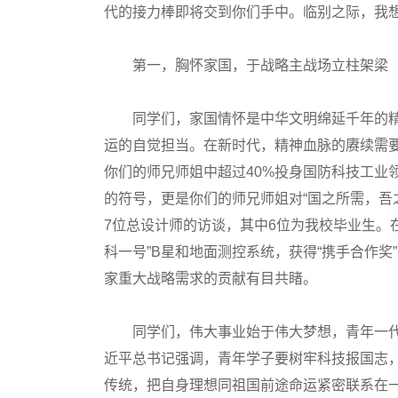
代的接力棒即将交到你们手中。临别之际，我
第一，胸怀家国，于战略主战场立柱架梁
同学们，家国情怀是中华文明绵延千年的精
运的自觉担当。在新时代，精神血脉的赓续需
你们的师兄师姐中超过40%投身国防科技工业
的符号，更是你们的师兄师姐对“国之所需，吾
7位总设计师的访谈，其中6位为我校毕业生。
科一号”B星和地面测控系统，获得“携手合作
家重大战略需求的贡献有目共睹。
同学们，伟大事业始于伟大梦想，青年一代
近平总书记强调，青年学子要树牢科技报国志
传统，把自身理想同祖国前途命运紧密联系在一