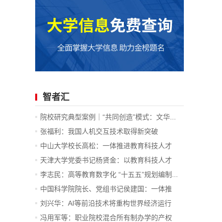
智者汇
院校研究典型案例｜“共同创造”模式：文华...
张福利：我国人机交互技术取得新突破
中山大学校长高松：一体推进教育科技人才
发...
天津大学党委书记杨贤金：以教育科技人才
一...
李志民：高等教育数字化 “十五五”规划编制...
中国科学院院长、党组书记侯建国：一体推
进...
刘兴华：AI等前沿技术将重构世界经济运行
底...
冯用军等：职业院校混合所有制办学的产权