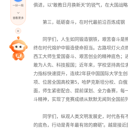
俱进，以“敢教日月换新天”的锐气，在大国战
一分一段
查看更多
第三，砥砺奋斗，在时代最前沿百炼成钢
高考直播
同学们，人生如同锻造钢铁，艰苦奋斗是熊
专家指导课
终在时代熔炉中锻造使命担当。古路坝灯火点燃了
西工大师生爱国奋斗、艰苦创业的精神底色；进
敢为人先、科技报国；近年来，学校坚持高位
院校排行
力指标快速提升，连续2年获中国国际大学生创新
项、位居全国高校第5，哈萨克斯坦分校、白
高考作文
面，师生紧密配合、提前谋划、全力备赛，每
斗精神，实现了竞赛成绩从默默无闻到全国前
高考估分
同学们，纵观人类文明发展史，时代各有不同
的底色，行动是青年最有效的磨砺”。越是接
高考真题