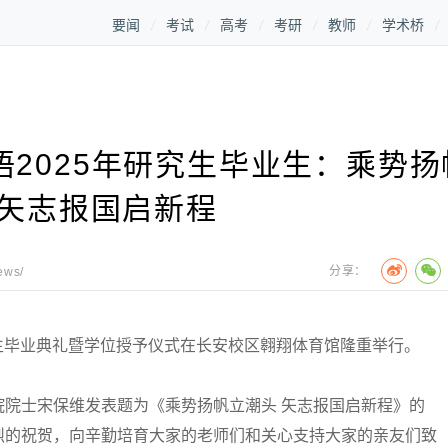
要闻
考试
高考
考研
教师
学术桥
2025年研究生毕业生：乘势扬
 矢志报国启新程
分享：
ews/
生毕业典礼暨学位授予仪式在长安校区翱翔体育馆隆重举行。
士宋保维发表题为《乘势扬帆立潮头 矢志报国启新程》的
烈的祝贺，向辛勤培育大家的老师们和关心支持大家的亲友们致