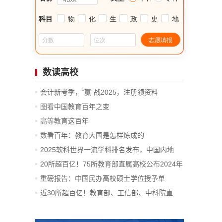
数读高校
会计新考季，“赢”战2025，注册领资料
图看中国教育百年之变
高等教育这百年
数看百年：教育大国是怎样炼成的
2025软科世界一流学科排名发布，中国内地
14...
20所超百亿！75所教育部直属高校公布2024年
决算
重磅报告：中国民办高校硕士学位授予单
位、...
近30所超百亿！教育部、工信部、中科院直
属...