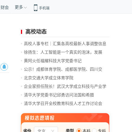
更多
财会
手机端
高校动态
高校人事专栏｜汇集各高校最新人事调整信息
徐扬生：人工智能是一个真实的泡沫，发展
前...
黄阿火任福耀科技大学党委书记
公示！成都体育学院、成都医学院、四川交
通...
北京交通大学成立体育学院
企业家担任院长！武汉大学成立科技与产业学
院
清华大学党委书记邱勇访问法国和希腊
清华大学召开全校教育科技人才工作讨论会
总...