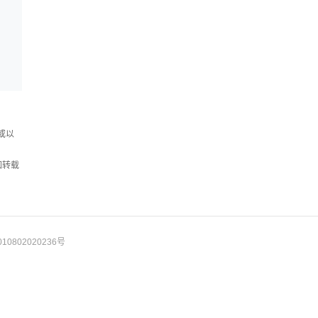
界...
或以
如转载
10802020236号