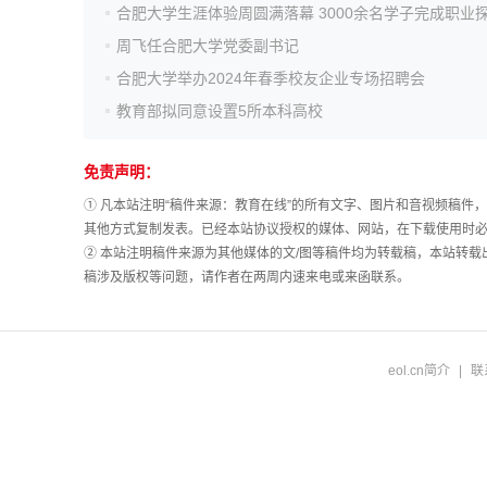
院校排行
周飞任合肥大学党委副书记
合肥大学举办2024年春季校友企业专场招聘会
高考作文
教育部拟同意设置5所本科高校
免责声明：
高考估分
① 凡本站注明“稿件来源：教育在线”的所有文字、图片和音视频稿
其他方式复制发表。已经本站协议授权的媒体、网站，在下载使用时必
高考真题
② 本站注明稿件来源为其他媒体的文/图等稿件均为转载稿，本站转
稿涉及版权等问题，请作者在两周内速来电或来函联系。
eol.cn简介
|
联