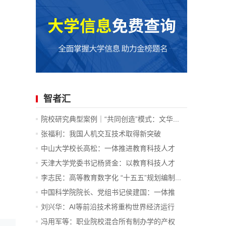
智者汇
院校研究典型案例｜“共同创造”模式：文华...
张福利：我国人机交互技术取得新突破
中山大学校长高松：一体推进教育科技人才
发...
天津大学党委书记杨贤金：以教育科技人才
一...
李志民：高等教育数字化 “十五五”规划编制...
中国科学院院长、党组书记侯建国：一体推
进...
刘兴华：AI等前沿技术将重构世界经济运行
底...
冯用军等：职业院校混合所有制办学的产权