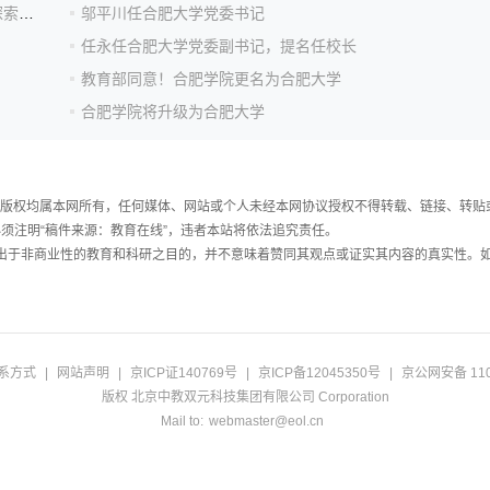
合肥大学生涯体验周圆满落幕 3000余名学子完成职业探索启蒙
邬平川任合肥大学党委书记
任永任合肥大学党委副书记，提名任校长
教育部同意！合肥学院更名为合肥大学
合肥学院将升级为合肥大学
件，版权均属本网所有，任何媒体、网站或个人未经本网协议授权不得转载、链接、转贴
须注明“稿件来源：教育在线”，违者本站将依法追究责任。
载出于非商业性的教育和科研之目的，并不意味着赞同其观点或证实其内容的真实性。
系方式
|
网站声明
|
京ICP证140769号
|
京ICP备12045350号
|
京公网安备 110
版权 北京中教双元科技集团有限公司 Corporation
Mail to:
webmaster@eol.cn