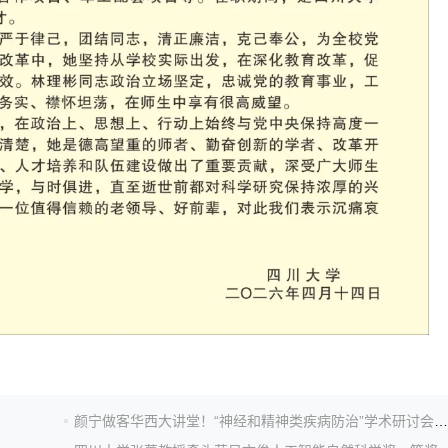
颜宁做客华西大讲堂！“神经和精神类疾病防治”学术研讨会在四川大学举行