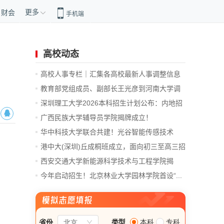
更多
财会
手机端
高校动态
高校人事专栏｜汇集各高校最新人事调整信息
教育部党组成员、副部长王光彦到河南大学调
研
深圳理工大学2026本科招生计划公布：内地招
6...
广西民族大学辅导员学院揭牌成立！
华中科技大学联合共建！光谷智能传感技术
创...
港中大(深圳)丘成桐班成立，面向初三至高三招
生
西安交通大学新能源科学技术与工程学院揭
牌...
今年启动招生！北京林业大学园林学院首设“...