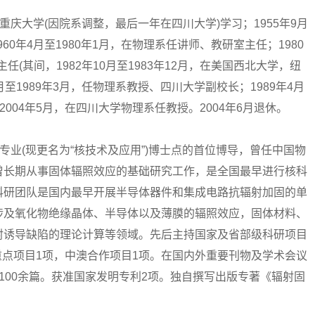
重庆大学(因院系调整，最后一年在四川大学)学习；1955年9月
60年4月至1980年1月，在物理系任讲师、教研室主任；1980
任(其间，1982年10月至1983年12月，在美国西北大学，纽
月至1989年3月，任物理系教授、四川大学副校长；1989年4月
至2004年5月，在四川大学物理系任教授。2004年6月退休。
业(现更名为“核技术及应用”)博士点的首位博导，曾任中国物
曾长期从事固体辐照效应的基础研究工作，是全国最早进行核科
科研团队是国内最早开展半导体器件和集成电路抗辐射加固的单
涉及氧化物绝缘晶体、半导体以及薄膜的辐照效应，固体材料、
射诱导缺陷的理论计算等领域。先后主持国家及省部级科研项目
”重点项目1项，中澳合作项目1项。在国内外重要刊物及学术会议
收录100余篇。获准国家发明专利2项。独自撰写出版专著《辐射固