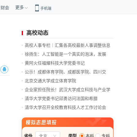
更多
财会
手机端
高校动态
高校人事专栏｜汇集各高校最新人事调整信息
徐扬生：人工智能是一个真实的泡沫，发展
前...
黄阿火任福耀科技大学党委书记
公示！成都体育学院、成都医学院、四川交
通...
北京交通大学成立体育学院
企业家担任院长！武汉大学成立科技与产业学
院
清华大学党委书记邱勇访问法国和希腊
清华大学召开全校教育科技人才工作讨论会
总...