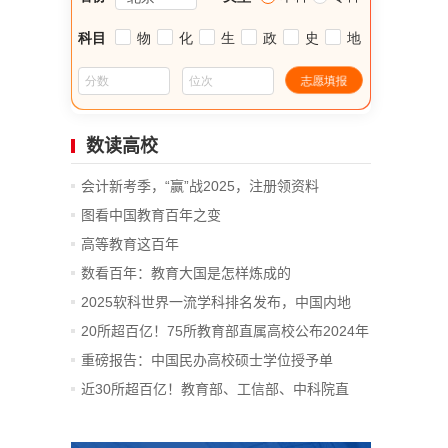
数读高校
会计新考季，“赢”战2025，注册领资料
图看中国教育百年之变
高等教育这百年
数看百年：教育大国是怎样炼成的
2025软科世界一流学科排名发布，中国内地
14...
20所超百亿！75所教育部直属高校公布2024年
决算
重磅报告：中国民办高校硕士学位授予单
位、...
近30所超百亿！教育部、工信部、中科院直
属...