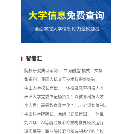
智者汇
院校研究典型案例｜“共同创造”模式：文华...
张福利：我国人机交互技术取得新突破
中山大学校长高松：一体推进教育科技人才
发...
天津大学党委书记杨贤金：以教育科技人才
一...
李志民：高等教育数字化 “十五五”规划编制...
中国科学院院长、党组书记侯建国：一体推
进...
刘兴华：AI等前沿技术将重构世界经济运行
底...
冯用军等：职业院校混合所有制办学的产权