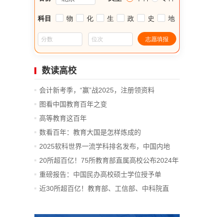
数读高校
会计新考季，“赢”战2025，注册领资料
图看中国教育百年之变
高等教育这百年
数看百年：教育大国是怎样炼成的
2025软科世界一流学科排名发布，中国内地
14...
20所超百亿！75所教育部直属高校公布2024年
决算
重磅报告：中国民办高校硕士学位授予单
位、...
近30所超百亿！教育部、工信部、中科院直
属...