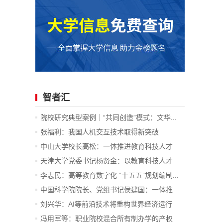
智者汇
院校研究典型案例｜“共同创造”模式：文华...
张福利：我国人机交互技术取得新突破
中山大学校长高松：一体推进教育科技人才
发...
天津大学党委书记杨贤金：以教育科技人才
一...
李志民：高等教育数字化 “十五五”规划编制...
中国科学院院长、党组书记侯建国：一体推
进...
刘兴华：AI等前沿技术将重构世界经济运行
底...
冯用军等：职业院校混合所有制办学的产权