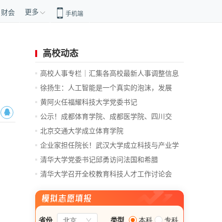
更多
财会
手机端
高校动态
高校人事专栏｜汇集各高校最新人事调整信息
徐扬生：人工智能是一个真实的泡沫，发展
前...
黄阿火任福耀科技大学党委书记
公示！成都体育学院、成都医学院、四川交
通...
北京交通大学成立体育学院
企业家担任院长！武汉大学成立科技与产业学
院
清华大学党委书记邱勇访问法国和希腊
清华大学召开全校教育科技人才工作讨论会
总...