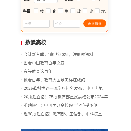
数读高校
会计新考季，“赢”战2025，注册领资料
图看中国教育百年之变
高等教育这百年
数看百年：教育大国是怎样炼成的
2025软科世界一流学科排名发布，中国内地
14...
20所超百亿！75所教育部直属高校公布2024年
决算
重磅报告：中国民办高校硕士学位授予单
位、...
近30所超百亿！教育部、工信部、中科院直
属...