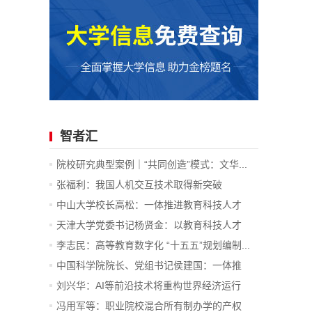
智者汇
院校研究典型案例｜“共同创造”模式：文华...
张福利：我国人机交互技术取得新突破
中山大学校长高松：一体推进教育科技人才
发...
天津大学党委书记杨贤金：以教育科技人才
一...
李志民：高等教育数字化 “十五五”规划编制...
中国科学院院长、党组书记侯建国：一体推
进...
刘兴华：AI等前沿技术将重构世界经济运行
底...
冯用军等：职业院校混合所有制办学的产权