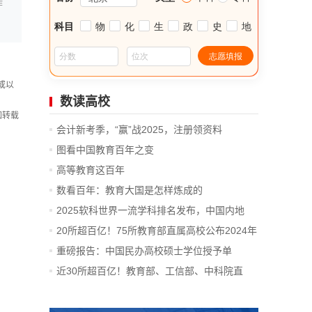
作
或以
数读高校
如转载
会计新考季，“赢”战2025，注册领资料
图看中国教育百年之变
高等教育这百年
数看百年：教育大国是怎样炼成的
2025软科世界一流学科排名发布，中国内地
14...
20所超百亿！75所教育部直属高校公布2024年
决算
重磅报告：中国民办高校硕士学位授予单
位、...
近30所超百亿！教育部、工信部、中科院直
属...