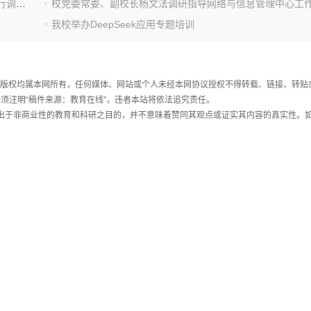
宁夏职业技术大学远程学习支持服务中心杨晓燕主任一行调研我校信息化工作
校党委常委、副校长杨文法调研指导网络与信息管理中心工
我校举办DeepSeek应用专题培训
件，版权均属本网所有，任何媒体、网站或个人未经本网协议授权不得转载、链接、转贴
须注明“稿件来源：教育在线”，违者本站将依法追究责任。
载出于非商业性的教育和科研之目的，并不意味着赞同其观点或证实其内容的真实性。