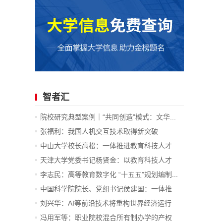
智者汇
院校研究典型案例｜“共同创造”模式：文华...
张福利：我国人机交互技术取得新突破
中山大学校长高松：一体推进教育科技人才
发...
天津大学党委书记杨贤金：以教育科技人才
一...
李志民：高等教育数字化 “十五五”规划编制...
中国科学院院长、党组书记侯建国：一体推
进...
刘兴华：AI等前沿技术将重构世界经济运行
底...
冯用军等：职业院校混合所有制办学的产权