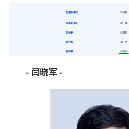
- 闫晓军 -