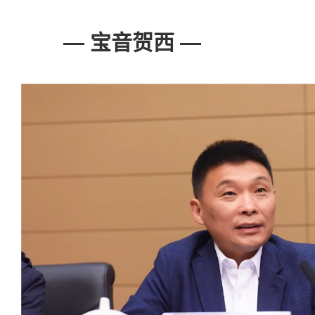
— 宝音贺西 —