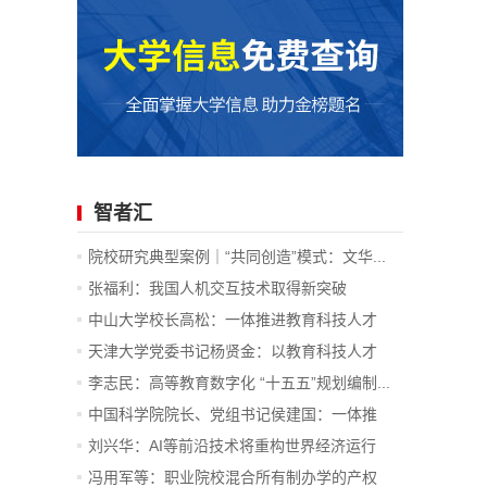
智者汇
院校研究典型案例｜“共同创造”模式：文华...
张福利：我国人机交互技术取得新突破
中山大学校长高松：一体推进教育科技人才
发...
天津大学党委书记杨贤金：以教育科技人才
一...
李志民：高等教育数字化 “十五五”规划编制...
中国科学院院长、党组书记侯建国：一体推
进...
刘兴华：AI等前沿技术将重构世界经济运行
底...
冯用军等：职业院校混合所有制办学的产权