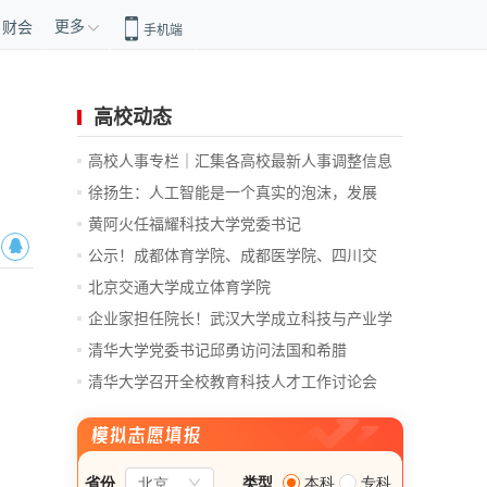
更多
财会
手机端
高校动态
高校人事专栏｜汇集各高校最新人事调整信息
徐扬生：人工智能是一个真实的泡沫，发展
前...
黄阿火任福耀科技大学党委书记
公示！成都体育学院、成都医学院、四川交
通...
北京交通大学成立体育学院
企业家担任院长！武汉大学成立科技与产业学
院
清华大学党委书记邱勇访问法国和希腊
清华大学召开全校教育科技人才工作讨论会
总...