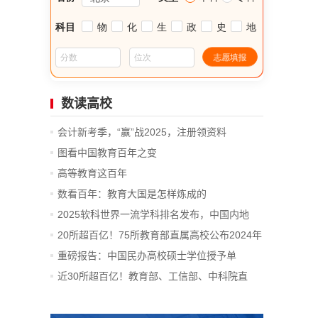
数读高校
会计新考季，“赢”战2025，注册领资料
图看中国教育百年之变
高等教育这百年
数看百年：教育大国是怎样炼成的
2025软科世界一流学科排名发布，中国内地
14...
20所超百亿！75所教育部直属高校公布2024年
决算
重磅报告：中国民办高校硕士学位授予单
位、...
近30所超百亿！教育部、工信部、中科院直
属...