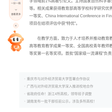
学领域前1%高被引论文。主持国家自然科学
一分一段
等。相关成果获得教育部高等学校科学研究优秀
查看更多
一等奖、China International Conference
高考直播
项目在结项评估中获“特优”。
在教学方面，致力于人才培养并推动教育教
专家指导课
高等教育教学成果一等奖、全国高校青年教师教
等奖第一名等奖项。首批“国家级一流课程”负
院校排行
高考作文
重庆市与对外经济贸易大学签署合作协议
广西与对外经济贸易大学深入推进校地合作
高考估分
省政府任命！浙江4所高校，领导班子调整
湖南发布一批干部任前公示，涉及多所高校！
高考真题