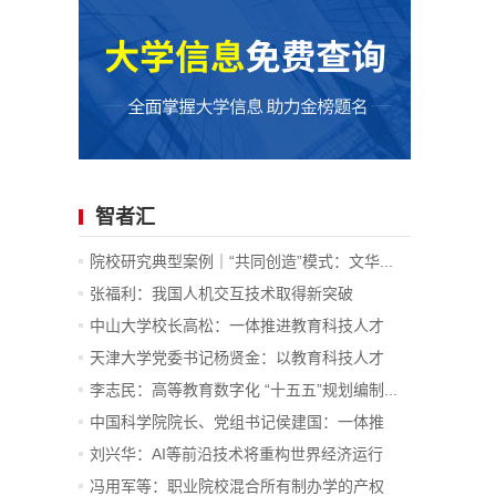
智者汇
院校研究典型案例｜“共同创造”模式：文华...
张福利：我国人机交互技术取得新突破
中山大学校长高松：一体推进教育科技人才
发...
天津大学党委书记杨贤金：以教育科技人才
一...
李志民：高等教育数字化 “十五五”规划编制...
中国科学院院长、党组书记侯建国：一体推
进...
刘兴华：AI等前沿技术将重构世界经济运行
底...
冯用军等：职业院校混合所有制办学的产权