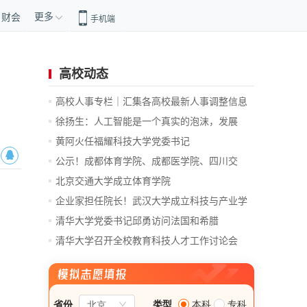
更多
财会
手机端
高校动态
高校人事专栏｜汇集各高校最新人事调整信息
徐扬生：人工智能是一个真实的泡沫，发展
前...
黄阿火任福耀科技大学党委书记
公示！成都体育学院、成都医学院、四川交
通...
北京交通大学成立体育学院
企业家担任院长！武汉大学成立科技与产业学
院
清华大学党委书记邱勇访问法国和希腊
清华大学召开全校教育科技人才工作讨论会
总...