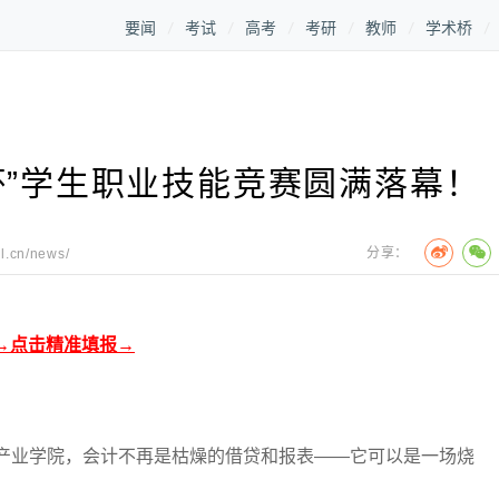
要闻
考试
高考
考研
教师
学术桥
杯”学生职业技能竞赛圆满落幕！
分享：
ol.cn/news/
→点击精准填报→
业学院，会计不再是枯燥的借贷和报表——它可以是一场烧