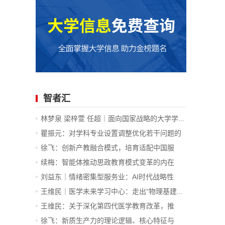
智者汇
林梦泉 梁梓萱 任超｜面向国家战略的大学学...
瞿振元：对学科专业设置调整优化若干问题的
认识
徐飞：创新产教融合模式，培育适配中国服
务...
续梅：智能体推动思政教育模式变革的内在
逻...
刘益东｜情绪密集型服务业：AI时代战略性
新...
王维民｜医学未来学习中心：走出“物理基建...
王维民：关于深化第四代医学教育改革，推
进...
徐飞：新质生产力的理论逻辑、核心特征与