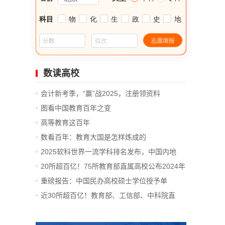
数读高校
会计新考季，“赢”战2025，注册领资料
图看中国教育百年之变
高等教育这百年
数看百年：教育大国是怎样炼成的
2025软科世界一流学科排名发布，中国内地
14...
20所超百亿！75所教育部直属高校公布2024年
决算
重磅报告：中国民办高校硕士学位授予单
位、...
近30所超百亿！教育部、工信部、中科院直
属...