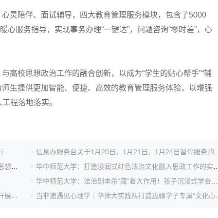
灵陪伴、面试辅导，四大教育管理服务模块，包含了5000
暖心服务指导，实现事务办理“一键达”，问题咨询“零时差”，心
高校思想政治工作的融合创新，以成为“学生的贴心帮手”“辅
，为师生提供更加智能、便捷、高效的教育管理服务体验，以增强
人工程落地落实。
行
信息办服务台关于1月20日、1月21日
打造思政数字育人新生态！华中师范大学成立人工智能思想政治教育研究院
华中师范大学：打造浸润式红色法治文化融入思政
华中师范大学：法治剧本杀“藏”着大作用！孩子沉浸式学会对霸凌说“不”
宪法伴成长，法治护童心！华中师范大学法学院在兴山开展宪法主题教育活动
当非遗遇见心理学｜华师