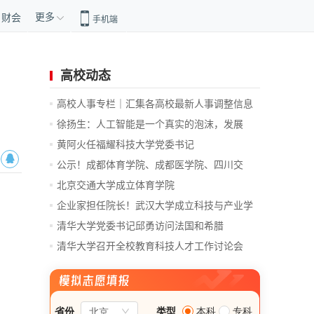
更多
财会
手机端
高校动态
高校人事专栏｜汇集各高校最新人事调整信息
徐扬生：人工智能是一个真实的泡沫，发展
前...
黄阿火任福耀科技大学党委书记
公示！成都体育学院、成都医学院、四川交
通...
北京交通大学成立体育学院
企业家担任院长！武汉大学成立科技与产业学
院
清华大学党委书记邱勇访问法国和希腊
清华大学召开全校教育科技人才工作讨论会
总...