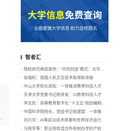
智者汇
院校研究典型案例｜“共同创造”模式：文华...
张福利：我国人机交互技术取得新突破
中山大学校长高松：一体推进教育科技人才
、1月24日暂停服务的通...
发...
天津大学党委书记杨贤金：以教育科技人才
工作的实践育人新路径
一...
李志民：高等教育数字化 “十五五”规划编制...
中国科学院院长、党组书记侯建国：一体推
大实践队打造边疆学子专属“文化心理嘉年华”
进...
刘兴华：AI等前沿技术将重构世界经济运行
底...
冯用军等：职业院校混合所有制办学的产权