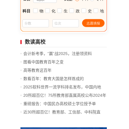
数读高校
会计新考季，“赢”战2025，注册领资料
图看中国教育百年之变
高等教育这百年
数看百年：教育大国是怎样炼成的
2025软科世界一流学科排名发布，中国内地
14...
20所超百亿！75所教育部直属高校公布2024年
决算
重磅报告：中国民办高校硕士学位授予单
位、...
近30所超百亿！教育部、工信部、中科院直
属...