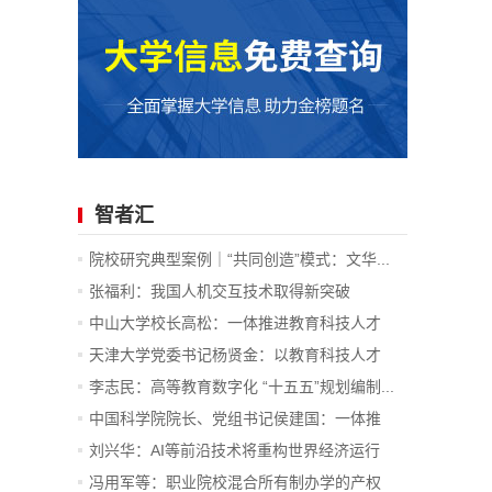
智者汇
院校研究典型案例｜“共同创造”模式：文华...
张福利：我国人机交互技术取得新突破
中山大学校长高松：一体推进教育科技人才
发...
天津大学党委书记杨贤金：以教育科技人才
一...
李志民：高等教育数字化 “十五五”规划编制...
中国科学院院长、党组书记侯建国：一体推
进...
刘兴华：AI等前沿技术将重构世界经济运行
底...
冯用军等：职业院校混合所有制办学的产权