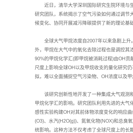
近日，清华大学深圳国际研究生院环境与生
研究团队，系统揭示了空气污染如何通过调节大
候变化、协同开展减污降碳提供了新的理论基
全球大气甲烷浓度自2007年以来急剧上升
外，甲烷在大气中的氧化去除过程也是调控其
90%的甲烷化学汇(即甲烷被消耗过程)由O
尺度上影响全球OH以及甲烷收支的量化研究
拟，难以全面捕捉空气污染物、OH浓度以及
该研究创新性地开发了一种集成大气观测和
甲烷化学汇的影响。研究团队利用先进的大气
感性实验构建OH对其前体物浓度变化的响应曲线，
(O3)、水汽(H2O(g))、氮氧化物(NOX)
统影响。这种方法不仅考虑了全球尺度上的长