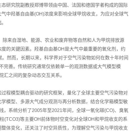
态研究院副教授郑博带领由中国、法国和德国学者构成的国际
气中羟基自由基(OH)浓度来影响全球甲烷收支，为应对全球气
础。
。除来自湿地、能源、农业和废弃物等自然和人为甲烷排放源
浓度的关键因素。羟基自由基OH是大气中最重要的氧化剂，约
H贡献。然而，长期以来，科学界对于空气污染物如何在数十年时间
仍不完善。传统研究通常仅依赖单一的观测数据或大气模型模
甲烷汇之间的复杂动态交互关系。
过程模型耦合驱动的研究框架，量化了全球主要空气污染物对
化学模型、多源大气成分观测与再分析数据，结合化学箱模型敏
系统分析了2005年至2021年间，全球一氧化碳(CO)、臭氧
和总臭氧柱(TCO3)等主要OH前体物时空变化对全球OH和甲烷收支的系
期整体变化，还关注了时空异质性，为理解空气污染与甲烷收支