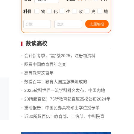
数读高校
会计新考季，“赢”战2025，注册领资料
图看中国教育百年之变
高等教育这百年
数看百年：教育大国是怎样炼成的
2025软科世界一流学科排名发布，中国内地
14...
20所超百亿！75所教育部直属高校公布2024年
决算
重磅报告：中国民办高校硕士学位授予单
位、...
近30所超百亿！教育部、工信部、中科院直
属...