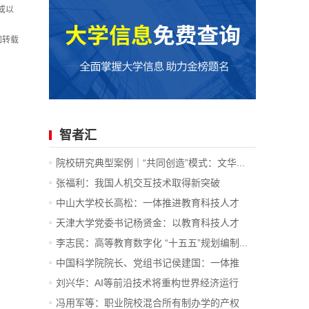
或以
如转载
智者汇
院校研究典型案例｜“共同创造”模式：文华...
张福利：我国人机交互技术取得新突破
中山大学校长高松：一体推进教育科技人才
发...
天津大学党委书记杨贤金：以教育科技人才
一...
李志民：高等教育数字化 “十五五”规划编制...
中国科学院院长、党组书记侯建国：一体推
进...
刘兴华：AI等前沿技术将重构世界经济运行
底...
冯用军等：职业院校混合所有制办学的产权