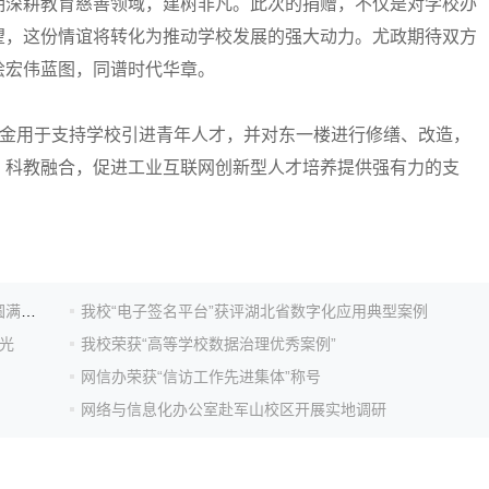
深耕教育慈善领域，建树非凡。此次的捐赠，不仅是对学校办
望，这份情谊将转化为推动学校发展的强大动力。尤政期待双方
绘宏伟蓝图，同谱时代华章。
金用于支持学校引进青年人才，并对东一楼进行修缮、改造，
、科教融合，促进工业互联网创新型人才培养提供强有力的支
“火山杯”华中科技大学首届人工智能创新大赛颁奖仪式圆满举行
我校“电子签名平台”获评湖北省数字化应用典型案例
光
我校荣获“高等学校数据治理优秀案例”
网信办荣获“信访工作先进集体”称号
网络与信息化办公室赴军山校区开展实地调研