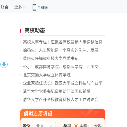
更多
财会
手机端
高校动态
高校人事专栏｜汇集各高校最新人事调整信息
徐扬生：人工智能是一个真实的泡沫，发展
前...
黄阿火任福耀科技大学党委书记
公示！成都体育学院、成都医学院、四川交
通...
北京交通大学成立体育学院
企业家担任院长！武汉大学成立科技与产业学
院
清华大学党委书记邱勇访问法国和希腊
清华大学召开全校教育科技人才工作讨论会
总...