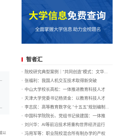
智者汇
院校研究典型案例｜“共同创造”模式：文华...
24年度高质量就业最佳服务高校荣誉称号！
张福利：我国人机交互技术取得新突破
中山大学校长高松：一体推进教育科技人才
发...
天津大学党委书记杨贤金：以教育科技人才
一...
思政工作调研会 落实高校思政会议精神
李志民：高等教育数字化 “十五五”规划编制...
中国科学院院长、党组书记侯建国：一体推
进...
刘兴华：AI等前沿技术将重构世界经济运行
底...
或以
冯用军等：职业院校混合所有制办学的产权