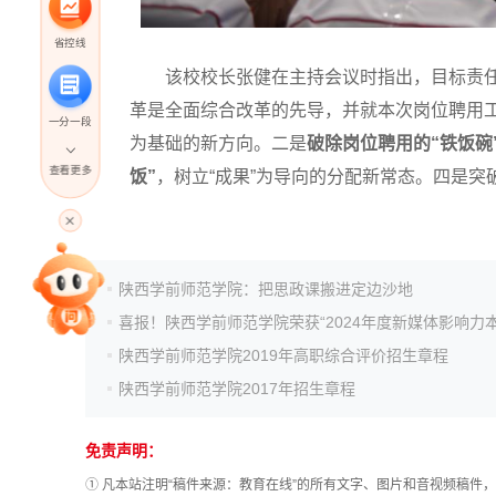
省控线
该校校长张健在主持会议时指出，目标责任
革是全面综合改革的先导，并就本次岗位聘用工
一分一段
为基础的新方向。二是
破除岗位聘用的“铁饭碗
查看更多
饭”
，树立“成果”为导向的分配新常态。四是突破
高考直播
专家指导课
陕西学前师范学院：把思政课搬进定边沙地
陕西学前师范学院2019年高职综合评价招生章程
院校排行
陕西学前师范学院2017年招生章程
高考作文
免责声明：
① 凡本站注明“稿件来源：教育在线”的所有文字、图片和音视频稿