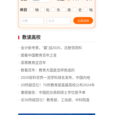
数读高校
会计新考季，“赢”战2025，注册领资料
图看中国教育百年之变
高等教育这百年
数看百年：教育大国是怎样炼成的
2025软科世界一流学科排名发布，中国内地
14...
20所超百亿！75所教育部直属高校公布2024年
决算
重磅报告：中国民办高校硕士学位授予单
位、...
近30所超百亿！教育部、工信部、中科院直
属...