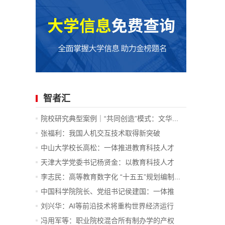
智者汇
院校研究典型案例｜“共同创造”模式：文华...
张福利：我国人机交互技术取得新突破
中山大学校长高松：一体推进教育科技人才
发...
天津大学党委书记杨贤金：以教育科技人才
一...
李志民：高等教育数字化 “十五五”规划编制...
中国科学院院长、党组书记侯建国：一体推
进...
刘兴华：AI等前沿技术将重构世界经济运行
底...
冯用军等：职业院校混合所有制办学的产权