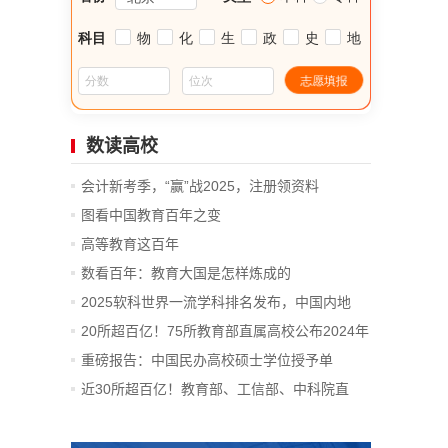
数读高校
会计新考季，“赢”战2025，注册领资料
图看中国教育百年之变
高等教育这百年
数看百年：教育大国是怎样炼成的
2025软科世界一流学科排名发布，中国内地
14...
20所超百亿！75所教育部直属高校公布2024年
决算
重磅报告：中国民办高校硕士学位授予单
位、...
近30所超百亿！教育部、工信部、中科院直
属...