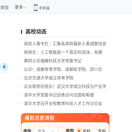
更多
财会
手机端
高校动态
高校人事专栏｜汇集各高校最新人事调整信息
徐扬生：人工智能是一个真实的泡沫，发展
前...
黄阿火任福耀科技大学党委书记
公示！成都体育学院、成都医学院、四川交
通...
北京交通大学成立体育学院
企业家担任院长！武汉大学成立科技与产业学
院
清华大学党委书记邱勇访问法国和希腊
清华大学召开全校教育科技人才工作讨论会
总...