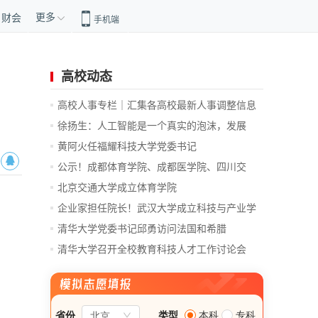
更多
财会
手机端
高校动态
高校人事专栏｜汇集各高校最新人事调整信息
徐扬生：人工智能是一个真实的泡沫，发展
前...
黄阿火任福耀科技大学党委书记
公示！成都体育学院、成都医学院、四川交
通...
北京交通大学成立体育学院
企业家担任院长！武汉大学成立科技与产业学
院
清华大学党委书记邱勇访问法国和希腊
清华大学召开全校教育科技人才工作讨论会
总...