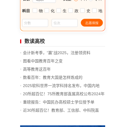
数读高校
会计新考季，“赢”战2025，注册领资料
图看中国教育百年之变
高等教育这百年
数看百年：教育大国是怎样炼成的
2025软科世界一流学科排名发布，中国内地
14...
20所超百亿！75所教育部直属高校公布2024年
决算
重磅报告：中国民办高校硕士学位授予单
位、...
近30所超百亿！教育部、工信部、中科院直
属...