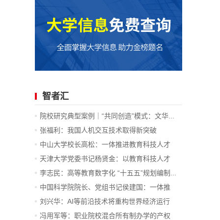
智者汇
院校研究典型案例｜“共同创造”模式：文华...
张福利：我国人机交互技术取得新突破
中山大学校长高松：一体推进教育科技人才
发...
天津大学党委书记杨贤金：以教育科技人才
一...
李志民：高等教育数字化 “十五五”规划编制...
中国科学院院长、党组书记侯建国：一体推
进...
刘兴华：AI等前沿技术将重构世界经济运行
底...
冯用军等：职业院校混合所有制办学的产权