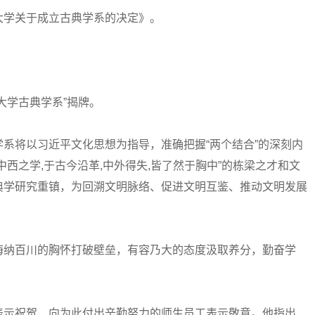
学关于成立古典学系的决定》。
学古典学系”揭牌。
将以习近平文化思想为指导，准确把握“两个结合”的深刻内
西之学,于古今沿革,中外得失,皆了然于胸中”的栋梁之才和文
典学研究重镇，为回溯文明脉络、促进文明互鉴、推动文明发展
纳百川的胸怀打破壁垒，有容乃大的态度汲取养分，勤奋学
。
示祝贺，向为此付出辛勤努力的师生员工表示敬意。他指出，