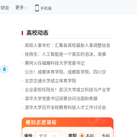
更多
财会
手机端
高校动态
高校人事专栏｜汇集各高校最新人事调整信息
徐扬生：人工智能是一个真实的泡沫，发展
前...
黄阿火任福耀科技大学党委书记
公示！成都体育学院、成都医学院、四川交
通...
北京交通大学成立体育学院
企业家担任院长！武汉大学成立科技与产业学
院
清华大学党委书记邱勇访问法国和希腊
清华大学召开全校教育科技人才工作讨论会
总...