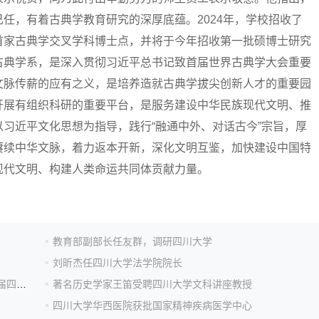
任，有着古典学教育研究的深厚底蕴。2024年，学校招收了
首家古典学交叉学科博士点，并将于今年招收第一批硕博士研究
古典学系，是深入贯彻习近平总书记致首届世界古典学大会重要
文脉传薪的应有之义，是培养造就古典学拔尖创新人才的重要园
开展有组织科研的重要平台，是服务建设中华民族现代文明、推
习近平文化思想为指导，践行“融通中外、对话古今”宗旨，厚
赓续中华文脉，着力返本开新，深化文明互鉴，加快建设中国特
现代文明、构建人类命运共同体贡献力量。
教育部副部长任友群，调研四川大学
刘昕杰任四川大学法学院院长
四川大学党委常委会召开(扩大)会议 传达学习党的二十届四中全会精神
著名历史学家王笛受聘四川大学文科讲座教授
四川大学华西医院获批国家精神疾病医学中心