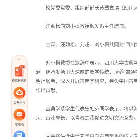
校党委常委、组织部部长黄园宣读《四川大
汪劲松向刘小枫教授颁发系主任聘书。
甘霖、汪劲松、刘超、刘小枫共同为“四川大
刘小枫教授在致辞中表示，四川大学古典学系
涵，继承发扬川大深厚的蜀学传统，培养“兼通中
明担纲者，深入开展古典学研究，建设中国古
模拟报志愿
作出贡献。
高考小智
古典学系学生代表史虹芬同学表示，将以海
习、茁壮成长，以青春之我促进文明交流互鉴
省控线
甘霖在讲话中代表学校向古典学系的成立表