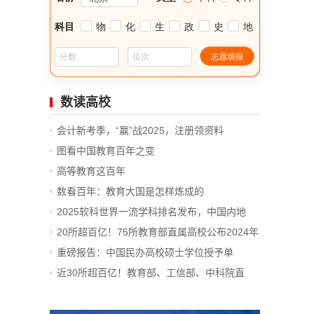
数读高校
会计新考季，“赢”战2025，注册领资料
图看中国教育百年之变
高等教育这百年
数看百年：教育大国是怎样炼成的
2025软科世界一流学科排名发布，中国内地
14...
20所超百亿！75所教育部直属高校公布2024年
决算
重磅报告：中国民办高校硕士学位授予单
位、...
近30所超百亿！教育部、工信部、中科院直
属...