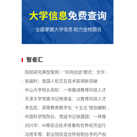
智者汇
院校研究典型案例｜“共同创造”模式：文华...
张福利：我国人机交互技术取得新突破
中山大学校长高松：一体推进教育科技人才
发...
天津大学党委书记杨贤金：以教育科技人才
一...
李志民：高等教育数字化 “十五五”规划编制...
中国科学院院长、党组书记侯建国：一体推
进...
刘兴华：AI等前沿技术将重构世界经济运行
底...
冯用军等：职业院校混合所有制办学的产权