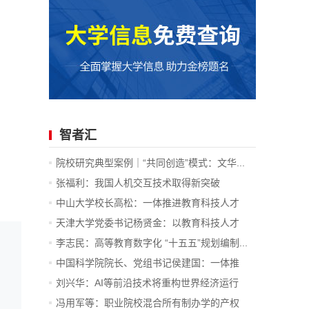
智者汇
院校研究典型案例｜“共同创造”模式：文华...
张福利：我国人机交互技术取得新突破
中山大学校长高松：一体推进教育科技人才
发...
天津大学党委书记杨贤金：以教育科技人才
一...
李志民：高等教育数字化 “十五五”规划编制...
中国科学院院长、党组书记侯建国：一体推
进...
刘兴华：AI等前沿技术将重构世界经济运行
底...
冯用军等：职业院校混合所有制办学的产权