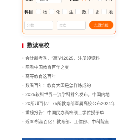
数读高校
会计新考季，“赢”战2025，注册领资料
图看中国教育百年之变
高等教育这百年
数看百年：教育大国是怎样炼成的
2025软科世界一流学科排名发布，中国内地
14...
20所超百亿！75所教育部直属高校公布2024年
决算
重磅报告：中国民办高校硕士学位授予单
位、...
近30所超百亿！教育部、工信部、中科院直
属...