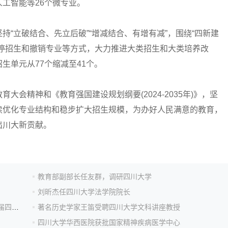
工智能等26个微专业。
立破结合、先立后破”“增减结合、有增有减”，围绕“四新建
暂停招生和撤销专业等方式，大力推进大类招生和大类培养改
生单元从77个缩减至41个。
精神和《教育强国建设规划纲要(2024-2035年)》，坚
续优化专业结构和稳步扩大招生规模，为办好人民满意的教育，
出川大新贡献。
教育部副部长任友群，调研四川大学
刘昕杰任四川大学法学院院长
四川大学党委常委会召开(扩大)会议 传达学习党的二十届四中全会精神
著名历史学家王笛受聘四川大学文科讲座教授
四川大学华西医院获批国家精神疾病医学中心