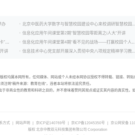
举办
北京中医药大学数字与智慧校园建设中心来校
信息化应用午间课堂第2期“智慧校园零距离之i人大”开讲
信息化应用午间课堂第3期 “智慧校园零距离之虚拟校园卡”开讲
信息化应用午间课堂第4期“看不见的战场——打赢校园个人网络
”开讲
信息技术中心党支部开展深入贯彻中央八项规定精
件，版权均属本网所有，任何媒体、网站或个人未经本网协议授权不得转载、链接、转贴
须注明“稿件来源：教育在线”，违者本站将依法追究责任。
载出于非商业性的教育和科研之目的，并不意味着赞同其观点或证实其内容的真实性。
系方式
|
网站声明
|
京ICP证140769号
|
京ICP备12045350号
|
京公网安备 110
版权 北京中教双元科技集团有限公司 Corporation