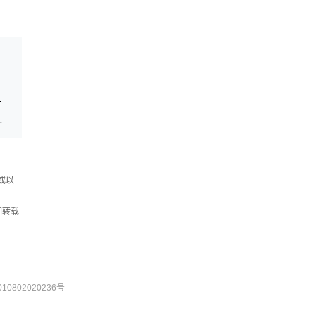
界...
调研智慧校园建设
安全保卫战”开讲
神学习教育专题研讨
或以
如转载
10802020236号