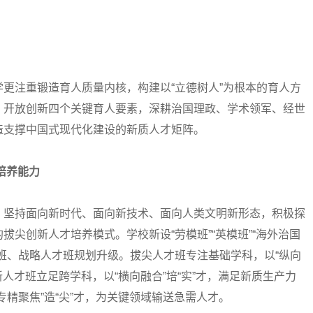
注重锻造育人质量内核，构建以“立德树人”为根本的育人方
、开放创新四个关键育人要素，深耕治国理政、学术领军、经世
造支撑中国式现代化建设的新质人才矩阵。
培养能力
坚持面向新时代、面向新技术、面向人类文明新形态，积极探
尖创新人才培养模式。学校新设“劳模班”“英模班”“海外治国
班、战略人才班规划升级。拔尖人才班专注基础学科，以“纵向
新人才班立足跨学科，以“横向融合”培“实”才，满足新质生产力
精聚焦”造“尖”才，为关键领域输送急需人才。