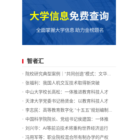
智者汇
院校研究典型案例｜“共同创造”模式：文华...
张福利：我国人机交互技术取得新突破
中山大学校长高松：一体推进教育科技人才
发...
天津大学党委书记杨贤金：以教育科技人才
一...
李志民：高等教育数字化 “十五五”规划编制...
中国科学院院长、党组书记侯建国：一体推
进...
刘兴华：AI等前沿技术将重构世界经济运行
底...
冯用军等：职业院校混合所有制办学的产权