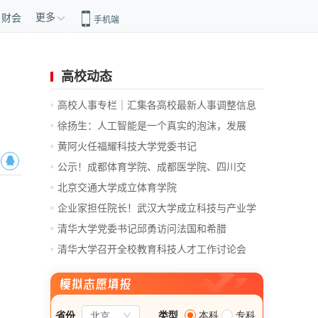
更多
财会
手机端
高校动态
高校人事专栏｜汇集各高校最新人事调整信息
徐扬生：人工智能是一个真实的泡沫，发展
前...
黄阿火任福耀科技大学党委书记
公示！成都体育学院、成都医学院、四川交
通...
北京交通大学成立体育学院
企业家担任院长！武汉大学成立科技与产业学
院
清华大学党委书记邱勇访问法国和希腊
清华大学召开全校教育科技人才工作讨论会
总...