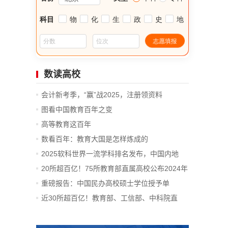
数读高校
会计新考季，“赢”战2025，注册领资料
图看中国教育百年之变
高等教育这百年
数看百年：教育大国是怎样炼成的
2025软科世界一流学科排名发布，中国内地
14...
20所超百亿！75所教育部直属高校公布2024年
决算
重磅报告：中国民办高校硕士学位授予单
位、...
近30所超百亿！教育部、工信部、中科院直
属...